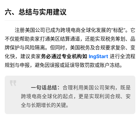
案
六、总结与实用建议
全
球
注册美国公司已成为跨境电商全球化发展的“标配”。它
金
不仅能帮助卖家打通美区结算通道，还能实现税务筹划、品
融
牌保护与风险隔离。但同时，美国税务及合规要求复杂、变
牌
化快，建议卖家
务必通过专业机构如 
lngStart
 进行全流程
照
规划与申报，避免因误报或延误导致罚款或账户冻结。
问
答
一句话总结：
合理利用美国公司架构，既是
社
跨境电商全球化的起点，更是实现利润合规、安
区
全与长期增长的关键。
生
态
合
作