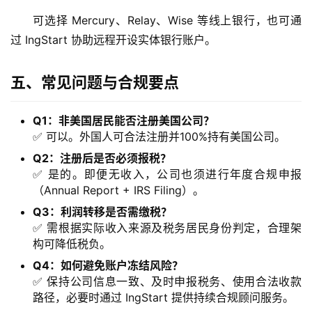
可选择 Mercury、Relay、Wise 等线上银行，也可通
海
过 IngStart 协助远程开设实体银行账户。
外
公
司
五、常见问题与合规要点
海
Q1：非美国居民能否注册美国公司？
外
✅ 可以。外国人可合法注册并100%持有美国公司。
银
Q2：注册后是否必须报税？
行
✅ 是的。即便无收入，公司也须进行年度合规申报
开
（Annual Report + IRS Filing）。
户
Q3：利润转移是否需缴税？
✅ 需根据实际收入来源及税务居民身份判定，合理架
全
构可降低税负。
球
Q4：如何避免账户冻结风险？
支
✅ 保持公司信息一致、及时申报税务、使用合法收款
付
路径，必要时通过 IngStart 提供持续合规顾问服务。
方