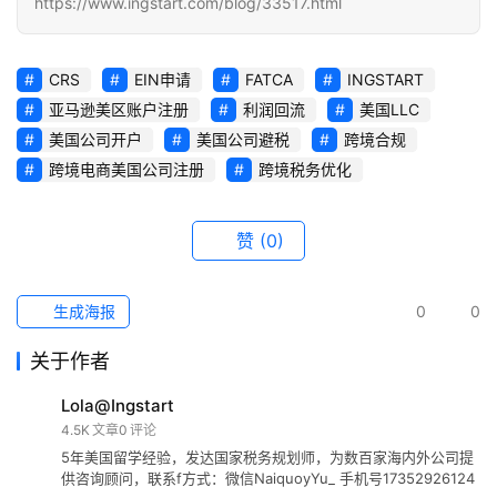
https://www.ingstart.com/blog/33517.html
CRS
EIN申请
FATCA
INGSTART
亚马逊美区账户注册
利润回流
美国LLC
美国公司开户
美国公司避税
跨境合规
跨境电商美国公司注册
跨境税务优化
赞
(0)
生成海报
0
0
关于作者
Lola@Ingstart
4.5K
文章
0
评论
5年美国留学经验，发达国家税务规划师，为数百家海内外公司提
供咨询顾问，联系f方式：微信NaiquoyYu_ 手机号17352926124