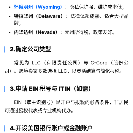
怀俄明州（Wyoming）
：隐私保护强、维护成本低；
特拉华州（Delaware）
：法律体系成熟、适合大型品
牌；
内华达州（Nevada）
：无州所得税，政策友好。
2.确定公司类型
常见为 LLC（有限责任公司）与 C-Corp（股份公
司）。跨境卖家多数选择 LLC，以灵活结算与简化报税。
主
页
3.申请 EIN 税号与 ITIN（如需）
跨
EIN（雇主识别号）是开户与报税的必备条件，非居民
境
可通过授权代表或专业机构代办。
资
讯
4.开设美国银行账户或金融账户