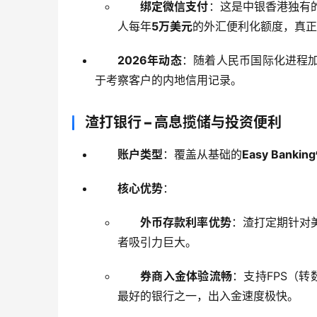
绑定微信支付
：这是中银香港独有
人每年
5万美元
的外汇便利化额度，真正
2026年动态
：随着人民币国际化进程
于考察客户的内地信用记录。
渣打银行 – 高息揽储与投资便利
账户类型
：覆盖从基础的
Easy Banki
核心优势
：
外币存款利率优势
：渣打定期针对
者吸引力巨大。
券商入金体验流畅
：支持FPS（转
最好的银行之一，出入金速度极快。