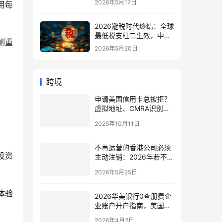
2026年5月17日
用每
别与最佳应用场景
2026避税时代终结：全球
最低税支柱二生效，中国
侧重
企业家海外公司合规3大
2026年5月20日
策略
跨境
申请美国信用卡总被拒？
虚拟地址、CMRA识别原
理＋三大解决方案教程
2025年10月11日
不再运营的香港公司必须
投资
主动注销：2026年若不按
时提交不活动申请将导致
2026年5月25日
董事个人被限制入境香港
体验
2026华美银行0查册费企
业账户开户指南，美国银
行对公账户办理
2026年4月2日