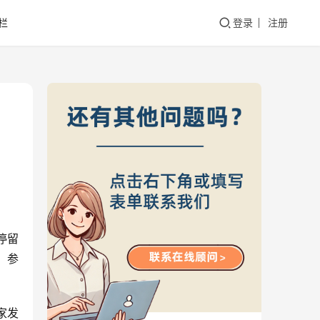
栏
登录
注册
停留
、参
家发