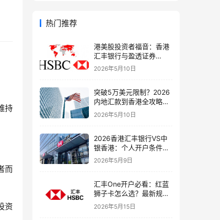
热门推荐
港美股投资者福音：香港
汇丰银行与盈透证券
（IBKR）绑定入金全流
2026年5月10日
程，银证转账这样开最
稳！
突破5万美元限制？2026
内地汇款到香港全攻略：
维持
4种合法路径、手续费对
2026年5月10日
比与避坑指南
2026香港汇丰银行VS中
银香港：个人开户条件、
费用、下户速度全方位对
2026年5月9日
比指南
者而
汇丰One开户必看：红蓝
狮子卡怎么选？最新规则
+补办攻略+5个避坑指南
投资
2026年5月15日