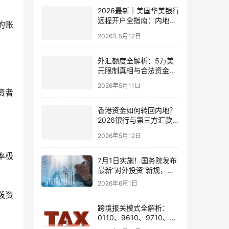
2026最新｜美国华美银行
远程开户全指南：内地居
的账
民足不出户办理美股与跨
2026年5月12日
境账户实操解析
外汇额度全解析：5万美
元限制真相与合法资金出
境通道
2026年5月11日
资者
香港资金如何转回内地？
2026银行与第三方汇款全
攻略
2026年5月12日
率极
7月1日实施！国务院发布
最新“对外投资”新规，炒
股、出海、海外资产配置
2026年6月1日
会有何影响
拨资
跨境报关模式全解析：
0110、9610、9710、
9810、1039、1210 的区