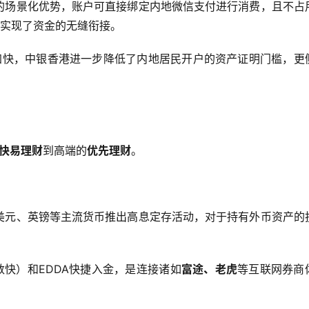
的场景化优势，账户可直接绑定内地微信支付进行消费，且不占
实现了资金的无缝衔接。
加快，中银香港进一步降低了内地居民开户的资产证明门槛，更
ng快易理财
到高端的
优先理财
。
美元、英镑等主流货币推出高息定存活动，对于持有外币资产的
数快）和EDDA快捷入金，是连接诸如
富途、老虎
等互联网券商