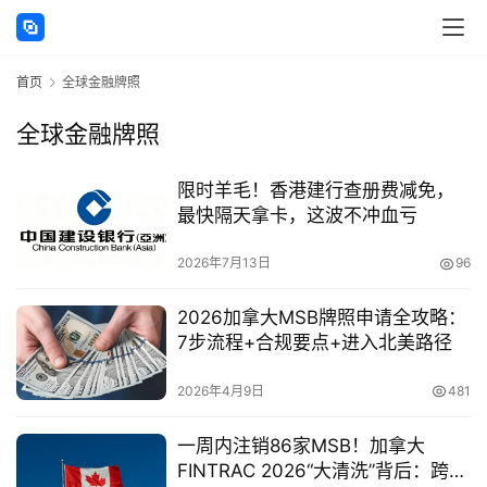
首页
全球金融牌照
全球金融牌照
主
限时羊毛！香港建行查册费减免，
页
最快隔天拿卡，这波不冲血亏
跨
2026年7月13日
96
境
资
2026加拿大MSB牌照申请全攻略：
讯
7步流程+合规要点+进入北美路径
2026年4月9日
481
海
一周内注销86家MSB！加拿大
外
FINTRAC 2026“大清洗”背后：跨境
公