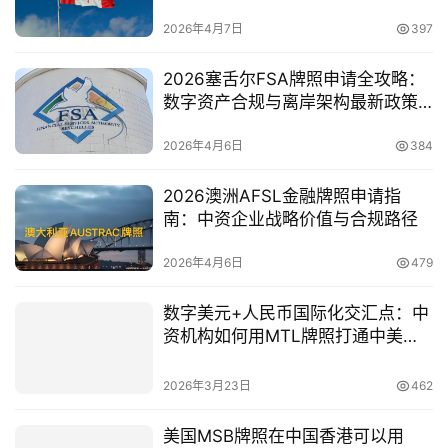
资金监管全面收紧？
司
2026年4月7日
397
海
2026塞舌尔FSA牌照申请全攻略：
外
数字资产合规与离岸架构最新政策
银
解析
行
2026年4月6日
384
开
户
2026澳洲AFSL金融牌照申请指
南：中资企业战略价值与合规路径
全
2026年4月6日
479
球
支
数字美元+人民币国际化交汇点：中
付
登录
注册
资机构如何用MTL牌照打通中美支
方
付通道？
案
2026年3月23日
462
全
美国MSB牌照在中国香港可以用
球