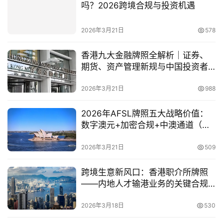
吗？2026跨境合规与投资机遇
金
融
2026年3月21日
578
牌
照
香港九大金融牌照全解析｜证券、
期货、资产管理新规与中国投资者
问
机遇指南（2026最新版）
答
2026年3月21日
988
社
区
2026年AFSL牌照五大战略价值：
数字澳元+加密合规+中澳通道（如
何抢占）
生
2026年3月21日
509
态
合
跨境生意新风口：香港职介所牌照
作
——内地人才输港业务的关键合规
伙
门槛与掘金指南
伴
2026年3月18日
530
专
栏