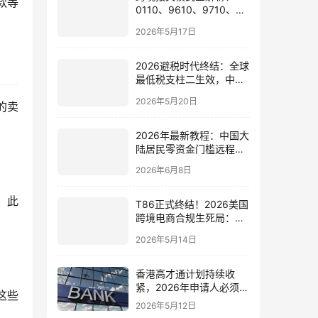
款等
0110、9610、9710、
9810、1039、1210 的区
2026年5月17日
别与最佳应用场景
2026避税时代终结：全球
最低税支柱二生效，中国
企业家海外公司合规3大
2026年5月20日
的卖
策略
2026年最新教程：中国大
陆居民零资金门槛远程开
通嘉信证券国际账户的全
2026年6月8日
流程
。此
T86正式终结！2026美国
跨境电商合规生死局：海
外仓、美国公司与税务架
2026年5月14日
构全面重构
香港高才通计划持续收
紧，2026年申请人必须注
这些
意的7个关键变化！附最
2026年5月12日
新申请与续签全攻略