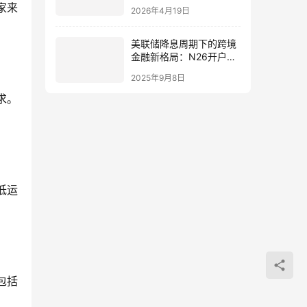
资产”危机！跨境电商如何
家来
2026年4月19日
用合规架构避险
美联储降息周期下的跨境
金融新格局：N26开户全
攻略与中国卖家的破局之
2025年9月8日
道
求。
低运
包括