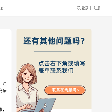
栏
登录
注册
。注
竞争
求，