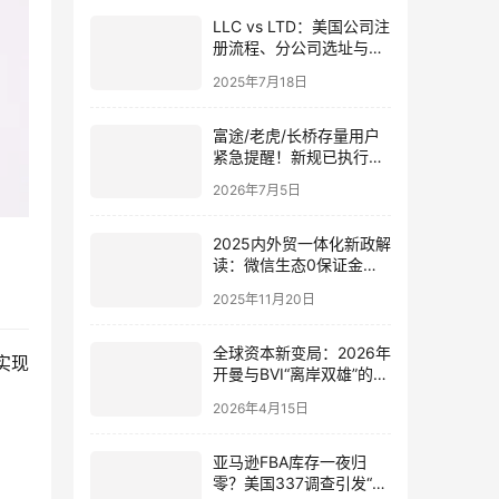
LLC vs LTD：美国公司注
册流程、分公司选址与海
外利得税政策全解
2025年7月18日
富途/老虎/长桥存量用户
紧急提醒！新规已执行，
只能卖不能买，你的港卡
2026年7月5日
选对了吗
2025内外贸一体化新政解
读：微信生态0保证金入
驻、50亿补贴，跨境电商
2025年11月20日
转型国内市场的3大机遇
与4步破局策略
全球资本新变局：2026年
实现
开曼与BVI“离岸双雄”的博
弈法则与合规抉择
2026年4月15日
亚马逊FBA库存一夜归
零？美国337调查引发“负