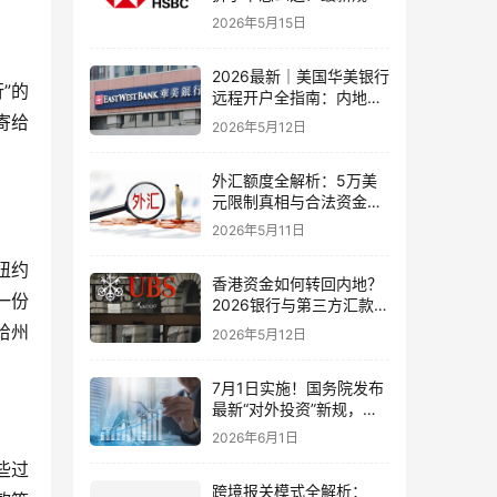
+补办攻略+5个避坑指南
2026年5月15日
2026最新｜美国华美银行
”的
远程开户全指南：内地居
民足不出户办理美股与跨
寄给
2026年5月12日
境账户实操解析
外汇额度全解析：5万美
元限制真相与合法资金出
境通道
2026年5月11日
纽约
香港资金如何转回内地？
一份
2026银行与第三方汇款全
攻略
给州
2026年5月12日
7月1日实施！国务院发布
最新“对外投资”新规，炒
股、出海、海外资产配置
2026年6月1日
会有何影响
些过
跨境报关模式全解析：