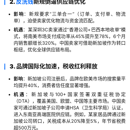
2.
反洗钱
新规倒逼供应链优化
影响
：新规要求“三单合一”（订单、支付单、物流
单），迫使卖家优化物流与资金流匹配。
机遇
：某深圳3C卖家通过“香港公司+巴西本地收单”模
式，将南美市场支付成功率从45%提升至78%，6个月
内销售额增长320%。中国卖家可借助新加坡作为转口
枢纽，优化全球供应链布局。
3. 品牌国际化加速，税收红利释放
影响
：新加坡公司注册后，品牌在欧美市场的搜索量平
均提升40%，消费者信任度显著增强。
机遇
：新加坡与100+国家签署双重征税协定
（DTA），覆盖美国、欧盟、中国等主要市场。中国卖
家可通过新加坡子公司申请HSA（卫生科学局）认证，
进入东南亚高端医院供应链。例如，某家居品牌通过新
加坡公司转口，关税成本从20%降至5%，年节省税费
超500万元。