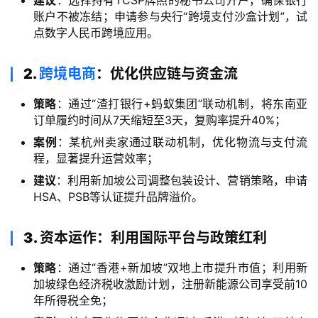
建议
：选择持有TCSP牌照的秘书公司开户，确保银行
支
账户不被冻结；申请参与央行“跨境支付沙盒计划”，试
付
登录
注册
点数字人民币跨境应用。
方
案
2.
跨境电商
：优化供应链与资金流
全
策略
：通过“渣打银行+蚂蚁集团”联动机制，将东南亚
球
订单履约时间从7天缩短至3天，复购率提升40%；
金
案例
：某杭州卖家通过联动机制，优化物流与支付流
融
程，显著提升运营效率；
牌
建议
：利用新加坡公司调整包装设计、营销策略，申请
照
HSA、PSB等认证提升品牌溢价。
问
3. 资本运作：利用国际平台与政策红利
答
社
策略
：通过“香港+新加坡”双地上市提升市值；利用新
区
加坡绿色经济税收激励计划，注册新能源公司享受前10
年所得税全免；
生