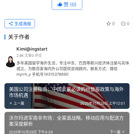
赞
(0)
生成海报
0
0
关于作者
Kimi@ingstart
2.8K
文章
0
评论
多年英国留学海外生活，专注中东、巴西等新兴经济体注册与实体
成立，为数百家海内外公司提供咨询顾问，联系方式：微信
myrrh_y 手机号19315378690
美国公司注册指南：中国卖家必读的州登报政策与海外
市场机遇
上一篇
2025年10月29日 上午12:01
沃尔玛进军南非市场：全渠道战略、移动应用与配送方
案深度解析
2025年10月29日 下午4:39
下一篇