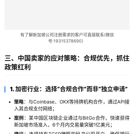
资
讯
海
有了解新加坡公司注册需求的客户可直接联系(微信
外
号:19315378690）
公
司
三、中国卖家的应对策略：合规优先，抓住
政策红利
海
外
银
1. 加密行业：选择“合规合作”而非“独立申请”
行
开
策略
：与Coinbase、OKX等持牌机构合作，通过API接
户
入其合规支付网络；
案例
：某中国区块链企业通过与BitGo合作，快速获得
全
新加坡市场准入，6个月内交易量突破1亿美元；
球