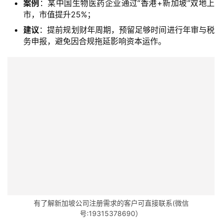
案例
：某中国生物医药企业通过“香港+新加坡”双地上
态
市，市值提升25%；
合
建议
：提前规划财年周期，预留足够时间进行年审与税
作
务申报，避免因合规拖延影响资本运作。
伙
伴
专
栏
有了解新加坡公司注册需求的客户可直接联系(微信
号:19315378690）