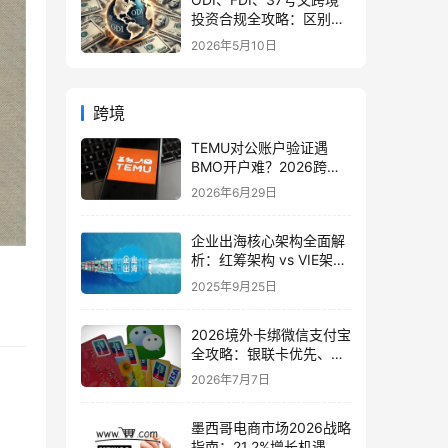
投资合规全攻略：区别、
备案流程与政策详解（附
2026年5月10日
常见问题）
跨境
TEMU对公账户验证遇
BMO开户难？2026跨境
合规全攻略
2026年6月29日
企业出海核心架构全面解
析：红筹架构 vs VIE架
构、BVI/开曼/香港公司角
2025年9月25日
色与搭建策略
2026境外卡绑微信支付宝
全攻略：银联卡优先、失
败排查、限额合规 | 实用
2026年7月7日
指南
墨西哥电商市场2026战略
指南：21.2%增长机遇，