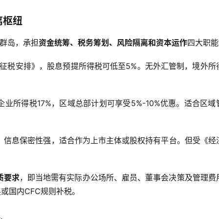
离枢纽
曼群岛，承担
资金统筹、税务筹划、风险隔离和资本运作
四大职能
重征税安排》，股息预提所得税可低至5%。无外汇管制，境外所
业所得税17%，区域总部计划可享受5%-10%优惠。适合区域
，信息保密性强，适合作为上市主体或股权持有平台。但受《经
质要求
，即当地需有实际办公场所、雇员、董事会决策及管理费
换或国内CFC规则补税。