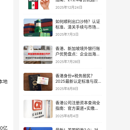
中国卖家如何借势破局？
2025年12月24日
（Ingstart合规支持）
如何顺利出口沙特？认证
标准、清关手续与市场准
入全攻略
2025年7月3日
香港、新加坡境外银行账
户优势盘点：企业出海与
个人资产配置必备利器
2025年7月28日
香港身份≠税务居民？
本地
2025最新认定标准与双重
征税应对策略
2025年8月8日
香港公司注册资本查询全
指南：官方渠道+实缴资
本核查方法
2025年8月4日
0亿
最新！美国税改2.0：对