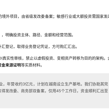
的境外项目，由省级发改委备案；敏感行业或大额投资需国家发
》，明确投资主体、路径、金额和经营范围。
外汇登记，取得业务登记凭证，方可购汇汇出。
ODI真实性审核，禁止以虚假投资、变相资产转移为目的的架构。
资金来源证明
等实质材料。
业，年营收约3亿元，计划在越南设立生产基地。我们协助其完
取得发改委、商务部双备案，仅用45个工作日，资金顺利汇出至