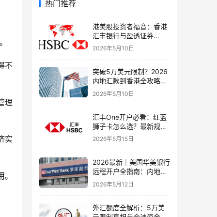
热门推荐
港美股投资者福音：香港
汇丰银行与盈透证券
。
（IBKR）绑定入金全流
2026年5月10日
程，银证转账这样开最
稳！
得不
突破5万美元限制？2026
内地汇款到香港全攻略：
4种合法路径、手续费对
2026年5月10日
比与避坑指南
管理
汇丰One开户必看：红蓝
狮子卡怎么选？最新规则
+补办攻略+5个避坑指南
济实
2026年5月15日
2026最新｜美国华美银行
远程开户全指南：内地居
用。
民足不出户办理美股与跨
2026年5月12日
境账户实操解析
外汇额度全解析：5万美
元限制真相与合法资金出