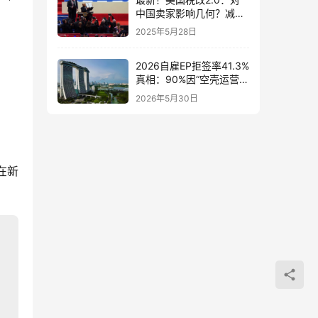
中国卖家影响几何？减
税、SALT上限、QBI全解
2025年5月28日
析+公司注册策略指南
2026自雇EP拒签率41.3%
真相：90%因“空壳运营”
被拒！如何用3招做实本
2026年5月30日
地业务避开MOM红线？
在新