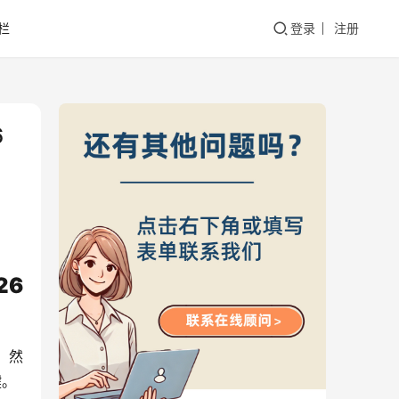
栏
登录
注册
6
26
。然
键。