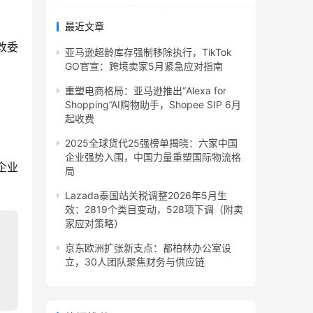
最近文章
改委
亚马逊超龄库存强制移除执行，TikTok
GO官宣：跨境卖家5月紧急应对指南
重塑电商格局：亚马逊推出“Alexa for
Shopping”AI购物助手，Shopee SIP 6月
起收费
2025全球货代25强榜单揭晓：六家中国
企业强势入围，中国力量重塑国际物流格
企业
局
Lazada泰国站关税调整2026年5月生
效：2819个类目变动，528项下调（附卖
家应对策略）
京东欧洲扩张新支点：都柏林办公室设
立，30人团队聚焦财务与供应链