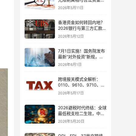
境通道
2026年5月11日
香港资金如何转回内地？
2026银行与第三方汇款全
攻略
2026年5月12日
7月1日实施！国务院发布
最新“对外投资”新规，炒
股、出海、海外资产配置
2026年6月1日
会有何影响
跨境报关模式全解析：
0110、9610、9710、
9810、1039、1210 的区
2026年5月17日
别与最佳应用场景
2026避税时代终结：全球
最低税支柱二生效，中国
企业家海外公司合规3大
2026年5月20日
策略
ODI、FDI、37号文跨境