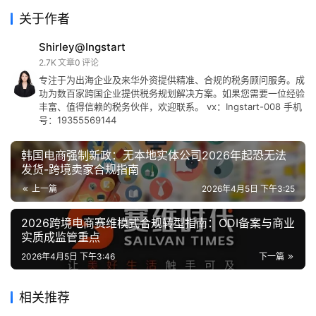
关于作者
Shirley@Ingstart
2.7K
文章
0
评论
专注于为出海企业及来华外资提供精准、合规的税务顾问服务。成
功为数百家跨国企业提供税务规划解决方案。如果您需要一位经验
丰富、值得信赖的税务伙伴，欢迎联系。 vx：Ingstart-008 手机
号：19355569144
韩国电商强制新政：无本地实体公司2026年起恐无法
发货-跨境卖家合规指南
上一篇
2026年4月5日 下午3:25
2026跨境电商赛维模式合规转型指南：ODI备案与商业
实质成监管重点
2026年4月5日 下午3:46
下一篇
相关推荐