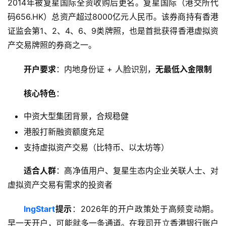
2014年被复星国际全资收购后更名。复星国际（港交所代
码656.HK）总资产超过8000亿元人民币。该券商持有香港
证监会第1、2、4、6、9类牌照，也是首批获得香港虚拟资
产交易牌照的券商之一。
开户要求
：内地身份证 + 人脸识别，
无最低入金限制
核心特色
：
中资大型集团背景，合规稳健
港股打新融资额度充足
支持虚拟资产交易（比特币、以太坊等）
适合人群
：高净值用户、复星生态内企业关联人士、对
虚拟资产交易有需求的投资者
lngStart
提示
：2026年的开户政策处于高频变动期。
早一天开户，可能就多一条通道。在我司开立香港银行账户