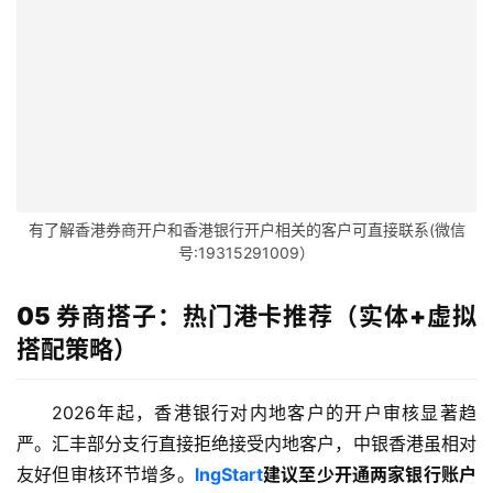
付
登录
注册
方
案
全
球
金
融
有了解香港券商开户和香港银行开户相关的客户可直接联系(微信
牌
号:19315291009）
照
05 券商搭子：热门港卡推荐（实体+虚拟
问
搭配策略）
答
社
区
2026年起，香港银行对内地客户的开户审核显著趋
严。汇丰部分支行直接拒绝接受内地客户，中银香港虽相对
生
友好但审核环节增多。
lngStart
建议至少开通两家银行账户
态