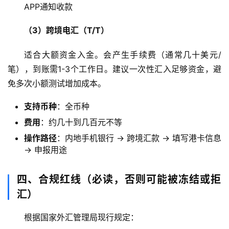
APP通知收款
（3）跨境电汇（T/T）
适合大额资金入金。会产生手续费（通常几十美元/
笔），到账需1-3个工作日。建议一次性汇入足够资金，避
免多次小额测试增加成本。
支持币种
：全币种
费用
：约几十到几百元不等
操作路径
：内地手机银行 → 跨境汇款 → 填写港卡信息
→ 申报用途
主
页
四、合规红线（必读，否则可能被冻结或拒
汇）
跨
境
根据国家外汇管理局现行规定：
资