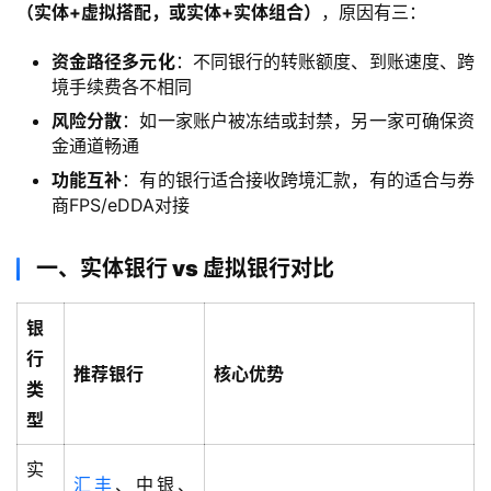
（实体+虚拟搭配，或实体+实体组合）
，原因有三：
合
作
资金路径多元化
：不同银行的转账额度、到账速度、跨
伙
境手续费各不相同
伴
风险分散
：如一家账户被冻结或封禁，另一家可确保资
专
金通道畅通
栏
功能互补
：有的银行适合接收跨境汇款，有的适合与券
商FPS/eDDA对接
一、实体银行 vs 虚拟银行对比
银
行
推荐银行
核心优势
类
型
实
汇丰
、中银、