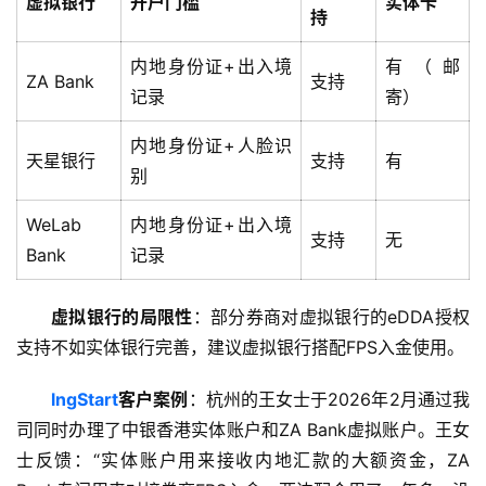
虚拟银行
开户门槛
实体卡
持
内地身份证+出入境
有（邮
ZA Bank
支持
记录
寄）
内地身份证+人脸识
天星银行
支持
有
别
WeLab
内地身份证+出入境
支持
无
Bank
记录
虚拟银行的局限性
：部分券商对虚拟银行的eDDA授权
支持不如实体银行完善，建议虚拟银行搭配FPS入金使用。
lngStart
客户案例
：杭州的王女士于2026年2月通过我
司同时办理了中银香港实体账户和ZA Bank虚拟账户。王女
士反馈：“实体账户用来接收内地汇款的大额资金，ZA 