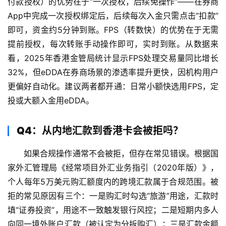
付款授权）的优势在于“一次授权，后续免操作”——在券商
App中完成一次授权绑定后，后续每次入金只需点击“扣款”
即可，资金约5分钟到账。FPS（转数快）的优势在于无需
提前授权，每次转账手动操作即可，实时到账。从数据来
看，2025年香港金管局统计显示FPS处理交易量同比增长
32%，但eDDA在券商场景的渗透率提升更快，因机构用户
更偏好自动化。建议两者都开通：日常小额快选用FPS，定
投或大额入金用eDDA。
Q4：从内地汇款到香港卡会被拒吗？
如果合规操作通常不会被拒，但存在常见错误。根据国
家外汇管理局《经常项目外汇业务指引（2020年版）》，
个人每年5万美元购汇额度内的跨境汇款属于合规范围。被
拒的常见原因有三个：一是购汇时勾选“旅游”用途，汇款时
填“证券投资”，用途不一致触发银行风控；二是短期内多人
向同一境外账户汇款（被认定为分拆购汇）；三是汇款金额