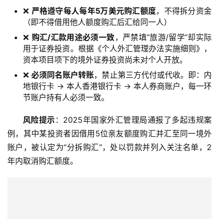
讯
❌
严格遵守每人每年5万美元购汇额度
，不得拆分资金
（即不得借用他人额度购汇后汇给同一人）
❌
购汇/汇款用途必须一致
，严禁填“旅游/留学”却实际
海
用于证券投资。根据《个人外汇管理办法实施细则》，
外
资本项目项下的境外证券投资尚未对个人开放。
公
❌
必须同名账户转账
，禁止第三方代付或代收。即：内
司
地银行卡 → 本人香港银行卡 → 本人券商账户，每一环
节账户持有人必须一致。
海
外
风险提示
：2025年国家外汇管理局通报了多起违规案
银
例，其中某投资者因借用5位亲友额度购汇并汇至同一境外
行
账户，被认定为“分拆购汇”，处以罚款并列入关注名单，2
开
年内取消购汇额度。
户
全
球
支