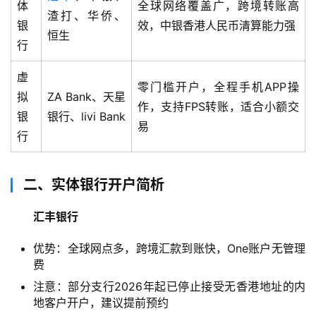
体
全球网络覆盖广，跨境转账高
渣打、华侨、
银
效，中银香港人民币清算能力强
恒生
行
虚
零门槛开户，全程手机APP操
拟
ZA Bank、天星
作，支持FPS转账，适合小额交
银
银行、livi Bank
易
行
二、实体银行开户简析
汇丰银行
优势：全球网点多，跨境汇款到账快，One账户无管理
费
注意：部分支行2026年起已停止接受无香港地址的内
地客户开户，建议提前预约