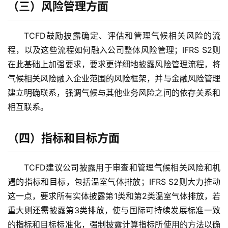
（三）风险管理方面
主
TCFD鼓励披露确定、评估和管理气候相关风险的流
页
程，以及这些流程如何融入公司整体风险管理；IFRS S2则
在此基础上加强要求，要求更详细地披露风险管理流程，将
跨
气候相关风险融入企业范围的风险框架，并与金融风险管理
境
资
建立明确联系，强调气候与其他业务风险之间的依存关系和
讯
相互联系。
（四）指标和目标方面
海
外
TCFD建议公司披露用于审查和管理气候相关风险和机
公
司
遇的指标和目标，包括温室气体排放；IFRS S2则大力推动
这一点，要求所有实体披露第1类和第2类温室气体排放，若
海
重大则还需披露第3类排放，使与国际可持续发展标准一致
外
的指标和目标标准化，强制披露计算指标所使用的方法以确