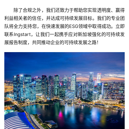
除了合规之外，我们还致力于帮助您实现透明度、赢得
问
答
利益相关者的信任，并达成可持续发展目标。我们的专业团
社
队将全力支持您，在快速发展的ESG领域中取得成功。立即
区
联系Ingstart，让我们一起携手应对新加坡强化的可持续发
展报告制度，共同推动企业的可持续发展之路！
生
态
合
作
伙
伴
专
栏