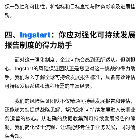
银
保一致性和可比性，将指标和目标直接与财务影响及进展挂
行
钩。
开
户
四、
Ingstart
：你应对强化可持续发展
全
报告制度的得力助手
球
支
面对这一强化制度，企业可能会感到无所适从。但别担
付
登录
注册
心，Ingstart的风险保证团队正是您应对这一挑战的得力助
方
手。我们深入了解全球可持续发展报告标准，具备有效评估
案
可持续发展系统和流程所需的丰富经验。
全
我们的风险保证团队不仅精通可持续发展报告和评估，
球
还能够为您提供战略见解，帮助您将可持续发展融入长期业
金
务运营的核心。从准确的数据收集到可持续发展报告的编
融
制，我们简化整个流程，让您能够专注于业务发展，同时确
牌
照
保合规。