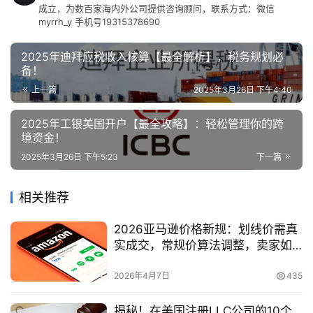
成立，为数百家海内外公司提供咨询顾问，联系方式：微信
myrrh_y 手机号19315378690
2025年迪拜应税收入核算【最全解析】，税务规划必
备！
上一篇
2025年3月26日 下午4:40
2025年工银美国开户【最全攻略】：轻松管理你的跨
境资金！
2025年3月26日 下午5:23
下一篇
相关推荐
2026亚马逊价格新规：划线价需真
实成交，常规价算法调整，卖家如
何应对？
2026年4月7日
435
揭秘！在美国注册LLC公司的10个