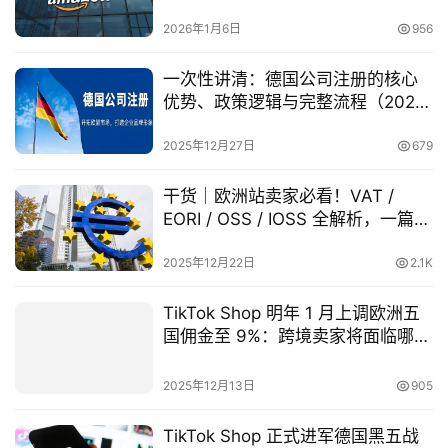
（lngStart公司注册支持）
司
2026年1月6日
956
海
一次性讲清：德国公司注册的核心
外
优势、政策逻辑与完整流程（2026
银
实务版）
行
2025年12月27日
679
开
户
干货｜欧洲站卖家必看！VAT /
EORI / OSS / IOSS 全解析，一篇帮
你选对不踩坑
全
2025年12月22日
2.1K
球
支
TikTok Shop 明年 1 月上调欧洲五
付
登录
注册
国佣金至 9%：跨境卖家将面临哪些
方
新变化？
案
2025年12月13日
905
全
TikTok Shop 正式进军德国黑五战
球