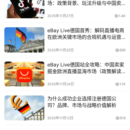
场：政策背景、玩法升级与中国卖
金
家的新机会（2025 深度解读）
融
2025年11月27日
1.4K
牌
照
eBay Live德国首秀：解码直播电商
在欧洲关键市场的合规机遇与运营
问
策略
答
2025年11月25日
695
社
区
eBay Live德国站全攻略：中国卖家
掘金欧洲直播蓝海市场（政策解读×
实操指南）
生
2025年11月24日
1.1K
态
合
为什么成功企业选择注册德国公
作
司？品牌、市场与战略价值解析
伙
伴
2025年11月12日
616
专
栏