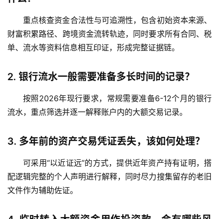
态
重点核查资金
合法性
与
可追溯性
，包含初始资本来源、
合
财富积累路径、跨境资金流转轨迹，同时要求所有合同、税
作
伙
单、流水等资料信息相互印证，形成完整证据链。
伴
专
2.
银行流水一般需要准备多长时间的记录？
栏
按照
2026年
现行要求，常规需要准备
6-12个月
的银行
流水，重点筛选并逐一解释账户内的大额交易记录。
3.
多年前的资产交易凭证丢失，该如何处理？
可采用“以近证远”的方式，提供近年资产持有证明，搭
配逻辑完整的个人声明进行解释，同时尽力搜集留存的老旧
文件作为辅助佐证。