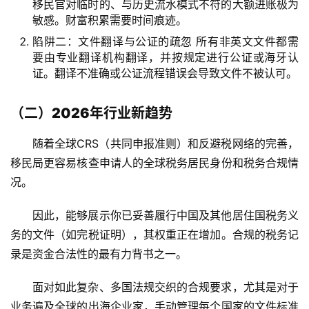
移民官对临时的、与历史流水模式不符的大额进账极为
敏感。财富积累需要时间痕迹。
陷阱二：文件翻译与公证的疏忽
所有非英文文件都需
要由专业翻译机构翻译，并按规定进行公证或海牙认
证。翻译不准确或公证流程错误会导致文件不被认可。
（二）2026年行业新趋势
随着全球CRS（共同申报准则）和反避税网络的完善，
移民局更容易核查申请人的全球税务居民身份和税务合规情
况。
因此，能够展示你已妥善履行中国及其他居住国税务义
务的文件（如完税证明），其权重正在增加。合规的税务记
录是资金合法性的最有力背书之一。
面对如此复杂、多国法规交织的合规要求，尤其是对于
业务遍及全球的出海企业家，手动管理每个国家的文件标准