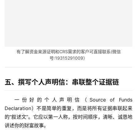
资
讯
海
外
公
有了解资金来源证明和CRS需求的客户可直接联系(微信
司
号:19315291009）
海
五、撰写个人声明信：串联整个证据链
外
银
行
一份好的个人声明信（Source of Funds
开
Declaration）不是简单的重复，而是将所有证据串联起来
户
的“叙述文”。它应以第一人称，按时间顺序，清晰、诚恳地
讲述你的财富故事。
全
球