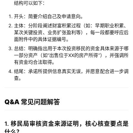
结构可以如下：
支
付
登录
注册
开头：简要介绍自己及申请意向。
方
主体：分阶段阐述财富积累过程（如：早期职业积累、
案
某次关键投资、业务扩张盈利等），每一段都要呼应后
面附件中的具体证据编号。
全
总结：明确指出用于本次投资移民的资金具体来源于哪
球
一部分资产（如“出售位于XX的房产所得”），并强调所
金
有资金均合法取得。
融
结尾：承诺所提供信息真实无误，并愿意配合进一步调
牌
查。
照
问
Q&A 常见问题解答
答
社
区
1.
移民局审核资金来源证明，核心核查要点是
什么？
生