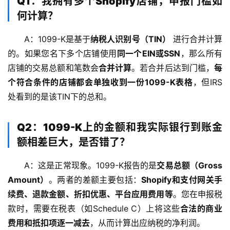
Q1：我拥有多个Shopify店铺，申报门槛如
何计算？
A：1099-K是基于
纳税人识别号（TIN）
 进行合并计算
的。如果您名下多个店铺使用
同一个EIN或SSN
，那么所有
店铺的交易总额和笔数会
合并计算
。若合并后达到门槛，
每
个符合条件的店铺都会单独收到一份1099-K表格
，但IRS
处看到的是该TIN下的总和。
Q2：1099-K上的金额和我实际银行到账金
额相差巨大，是否错了？
A：这是正常现象。1099-K报告的是
交易总额（Gross 
Amount）
。两者的差额主要包括：
Shopify和支付网关手
续费、退款金额、折扣优惠、平台应用费用等
。您在申报税
款时，需要在税表（如Schedule C）上将这些
合法的商业
费用和抵扣项逐一减去
，从而计算出应纳税的净利润。