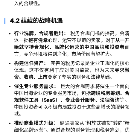
资
入的合规性。
讯
4.2 蕴藏的战略机遇
海
行业洗牌，合规者胜出：
税务合规门槛的提高，会清
退一批抱有侥幸心理、运营不规范的卖家。对于
从一开
外
始就坚持合规化、品牌化运营的中国品牌和投资者
而
公
言，竞争环境将得到净化，市场份额有望扩大。
司
构建信任资产：
完善的税务记录是企业正规化的核心
体现。这不仅有利于应对美国监管，也为未来
寻求融
海
资、收购、上市
奠定了坚实的财务和法律基础。
外
银
催生专业服务需求：
巨大的合规需求将催生一个面向
行
中国出海企业的专业服务市场，包括
跨境税务筹划、合
开
规软件工具（SaaS）、专业会计服务、法律咨询
等。
中国投资者可以积极布局或投资于这些高增长的服务领
户
域。
推动商业模式升级：
倒逼卖家从“粗放式铺货”转向“精
全
细化品牌运营”。通过合规的财务管理和税务筹划，优
球