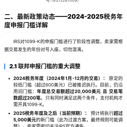
号:19315291009）
二、最新政策动态——2024-2025税务年
度申报门槛详解
IRS对1099-K的申报门槛进行了阶段性调整，卖家需根
据交易发生的年份对号入座，切勿混淆。
2.1 联邦申报门槛的重大调整
2024税务年度（2024年1月-12月的交易）：
原定的
较低门槛（超过600美元）已被推迟执行。目前，仍沿
用旧门槛：
年度总交易额超过20,000美元
且
交易笔
数超过200笔
。只有同时满足这两个条件，支付机构才
需开具1099-K。
2025税务年度及之后（当前预期）：
预计将执行
超过
5,000美元
的新门槛（此为过渡方案，最终规则可能调
整）。卖家需密切关注IRS官方通告。