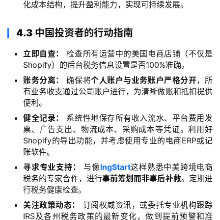
化成本结构，提升盈利能力，实现可持续发展。
支
付
登录
注册
方
4.3 中国投资者的行动指南
案
立即自查：
检查所有运营中的美国电商店铺（不仅是
Shopify）的后台税务信息设置是否100%准确。
全
账务分离：
确保将
个人账户与业务账户严格分开
，所
球
有业务收支通过公司账户进行，为清晰做账和抵扣提供
金
便利。
融
牌
健全记录：
系统性地保存所有收入流水、平台费用发
照
票、广告支出、物流成本、采购成本等凭证。利用好
Shopify的导出功能，并考虑使用专业的电商ERP或记
账软件。
问
答
寻求专业支持：
与像
lngStart
这样熟悉中美跨境电商
社
税务的专家合作，进行
事前筹划而非事后补救
。定期进
行税务健康检查。
区
关注政策动态：
订阅权威资讯，或委托专业机构跟踪
IRS及各州税务政策的最新变化，做到提前预警和准
生