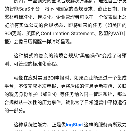
例如，一些领先的全球合规解决方案商，通过自主研发
海
的智能SaaS平台，将不同国家的合规要求、截止日期、所
外
需材料标准化、模块化。企业管理者可以在一个仪表盘上总
银
览所有实体公司的合规状态，即将到来的任务（如美国的
行
BOI更新、英国的Confirmation Statement、欧盟的VAT申
开
户
报）会像日历提醒一样清晰呈现。
这种模式将复杂的跨境合规从“黑箱操作”变成了可预
全
测、可管理的标准化流程。
球
支
就像在应对美国BOI申报时，如果企业能通过一个集成
付
登录
注册
方
平台，不仅完成本次申报，更将后续的信息更新提醒、关联
案
的税务身份维护（如EIN）等任务纳入同一管理系统，那么
合规就从一次性的压力事件，转化为了日常运营中平稳运行
全
的一部分。
球
金
这种系统性能力，正是像
lngStart
这样的服务商所致力
融