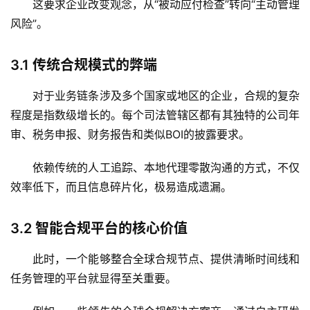
这要求企业改变观念，从“被动应付检查”转向“主动管理
风险”。
3.1
传统合规模式的弊端
主
页
对于业务链条涉及多个国家或地区的企业，合规的复杂
程度是指数级增长的。每个司法管辖区都有其独特的公司年
跨
审、税务申报、财务报告和类似BOI的披露要求。
境
资
依赖传统的人工追踪、本地代理零散沟通的方式，不仅
讯
效率低下，而且信息碎片化，极易造成遗漏。
3.2
智能合规平台的核心价值
海
外
此时，一个能够整合全球合规节点、提供清晰时间线和
公
任务管理的平台就显得至关重要。
司