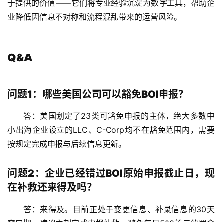
于提供的价值——它们将专业经验沉淀为数字工具，帮助企
牌
业降低因信息不对称和流程混乱带来的运营风险。
照
问
Q&A
答
社
区
问题1：哪些美国公司可以豁免BOI申报？
生
答：美国划定了
23类
可豁免申报的主体，绝大多数中
态
小出海企业设立的LLC、C-Corp均不在豁免范围内，需要
合
按规定完成申报与后续信息更新。
作
伙
伴
问题2：企业已经错过BOI原始申报截止日，现
专
在补救还来得及吗？
栏
答：来得及。目前正处于变更信息、补录信息的30天