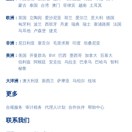
蒙古
泰国
台湾
澳门
菲律宾
越南
土耳其
欧洲
：
英国
立陶宛
爱沙尼亚
荷兰
爱尔兰
意大利
德国
匈牙利
波兰
西班牙
丹麦
瑞典
瑞士
塞浦路斯
法国
马耳他
卢森堡
捷克
非洲
：
尼日利亚
塞舌尔
毛里求斯
印度
坦桑尼亚
美洲
：
美国
开曼群岛
BVI
巴西
墨西哥
加拿大
百慕大
伯利兹
阿根廷
安圭拉
乌拉圭
巴拿马
巴哈马
智利
秘鲁
大洋洲
：
澳大利亚
新西兰
萨摩亚
马绍尔
纽埃
更多
合规服务
审计税务
代理人计划
合作伙伴
帮助中心
联系我们