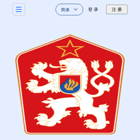
简体
登 录
注 册