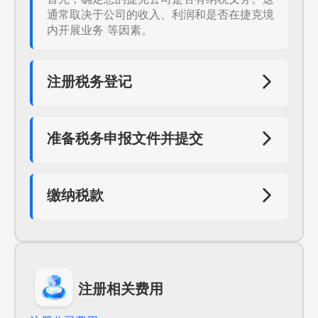
通常取决于公司的收入、利润和是否在捷克境
内开展业务 等因素。
注册税务登记
在捷克注册公司后，您需要在捷克税务部门进
行税务登记。这通常涉及提交公司的注册文
件、公司章程、董事和股东的身份信息等文
准备税务申报文件并提交
件。
根据税务部门的要求，准备税务申报文件。这
些文件通常包括公司的财务报表、税务报表、
发票和其他相关文件。
缴纳税款
根据税务申报的结果，您可能需要向捷克税务
部门缴纳税款。请确保在规定的期限内完成支
付,以避免罚款和利息。
注册相关费用