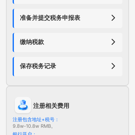
准备并提交税务申报表
根据公司的业务类型和税务规定，准备相应的
税务申报表。这些表格通常包括公司的收入、
支出、资产、负债等信息。将准备好的税务申
缴纳税款
报表提交给智利税务部门。
根据税务申报表的结果，公司需要缴纳相应的
税款。缴纳方式可以是银行转账、支票或现金
等。公司应确保按时缴纳税款，以避免可能的
保存税务记录
滞纳金和罚款。%。
公司应保存所有与税务相关的记录和文件，以
备将来审计或查询。这些记录可能包括财务报
表、发票、收据等。
注册相关费用
注册包含地址+税号：
9.8w-10.8w RMB。
银行开户：