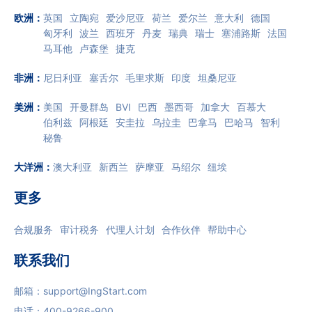
欧洲
：
英国
立陶宛
爱沙尼亚
荷兰
爱尔兰
意大利
德国
匈牙利
波兰
西班牙
丹麦
瑞典
瑞士
塞浦路斯
法国
马耳他
卢森堡
捷克
非洲
：
尼日利亚
塞舌尔
毛里求斯
印度
坦桑尼亚
美洲
：
美国
开曼群岛
BVI
巴西
墨西哥
加拿大
百慕大
伯利兹
阿根廷
安圭拉
乌拉圭
巴拿马
巴哈马
智利
秘鲁
大洋洲
：
澳大利亚
新西兰
萨摩亚
马绍尔
纽埃
更多
合规服务
审计税务
代理人计划
合作伙伴
帮助中心
联系我们
邮箱：
support@IngStart.com
电话：
400-9266-900