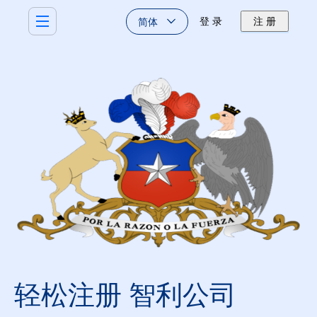
简体
登 录
注 册
轻松注册 智利公司