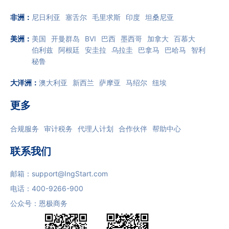
非洲
：
尼日利亚
塞舌尔
毛里求斯
印度
坦桑尼亚
美洲
：
美国
开曼群岛
BVI
巴西
墨西哥
加拿大
百慕大
伯利兹
阿根廷
安圭拉
乌拉圭
巴拿马
巴哈马
智利
秘鲁
大洋洲
：
澳大利亚
新西兰
萨摩亚
马绍尔
纽埃
更多
合规服务
审计税务
代理人计划
合作伙伴
帮助中心
联系我们
邮箱：
support@IngStart.com
电话：
400-9266-900
公众号：恩极商务