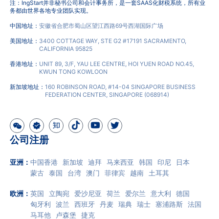
注：IngStart并非秘书公司和会计事务所，是一套SAAS化财税系统，所有业
务都由世界各地专业团队实现。
中国地址：
安徽省合肥市蜀山区望江西路69号西湖国际广场
美国地址：
3400 COTTAGE WAY, STE G2 #17191 SACRAMENTO,
CALIFORNIA 95825
香港地址：
UNIT 89, 3/F, YAU LEE CENTRE, HOI YUEN ROAD NO.45,
KWUN TONG KOWLOON
新加坡地址：
160 ROBINSON ROAD, #14-04 SINGAPORE BUSINESS
FEDERATION CENTER, SINGAPORE (068914)
公司注册
亚洲
：
中国香港
新加坡
迪拜
马来西亚
韩国
印尼
日本
蒙古
泰国
台湾
澳门
菲律宾
越南
土耳其
欧洲
：
英国
立陶宛
爱沙尼亚
荷兰
爱尔兰
意大利
德国
匈牙利
波兰
西班牙
丹麦
瑞典
瑞士
塞浦路斯
法国
马耳他
卢森堡
捷克