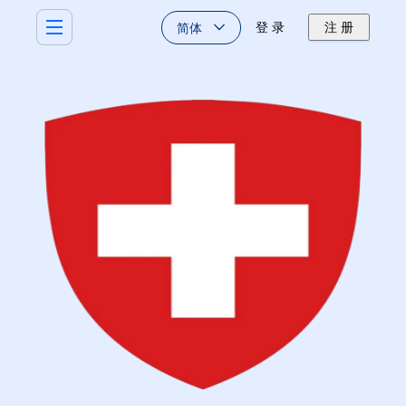
简体
登 录
注 册