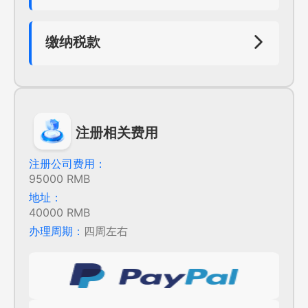
公司需要在年度终了之日起的五个月内，向税
务机关提出申报请求，并提交年度企业所得税
纳税申报表、财务会计报告和其他有关的资
缴纳税款
料。税务部门会进行审核，审核通过的会及时
企业需要根据税务申报表的要求，及时缴纳应
告知公司。
缴税款。同时，企业还需要保留相关的税务凭
证和记录，以备未来审计或查询之需。
注册相关费用
注册公司费用：
95000 RMB
地址：
40000 RMB
办理周期：
四周左右