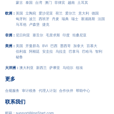
蒙古
泰国
台湾
澳门
菲律宾
越南
土耳其
欧洲
：
英国
立陶宛
爱沙尼亚
荷兰
爱尔兰
意大利
德国
匈牙利
波兰
西班牙
丹麦
瑞典
瑞士
塞浦路斯
法国
马耳他
卢森堡
捷克
非洲
：
尼日利亚
塞舌尔
毛里求斯
印度
坦桑尼亚
美洲
：
美国
开曼群岛
BVI
巴西
墨西哥
加拿大
百慕大
伯利兹
阿根廷
安圭拉
乌拉圭
巴拿马
巴哈马
智利
秘鲁
大洋洲
：
澳大利亚
新西兰
萨摩亚
马绍尔
纽埃
更多
合规服务
审计税务
代理人计划
合作伙伴
帮助中心
联系我们
邮箱：
support@IngStart.com