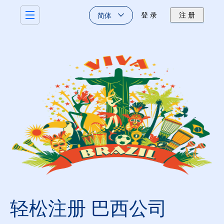
简体
登 录
注 册
轻松注册 巴西公司