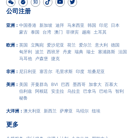
公司注册
亚洲
：
中国香港
新加坡
迪拜
马来西亚
韩国
印尼
日本
蒙古
泰国
台湾
澳门
菲律宾
越南
土耳其
欧洲
：
英国
立陶宛
爱沙尼亚
荷兰
爱尔兰
意大利
德国
匈牙利
波兰
西班牙
丹麦
瑞典
瑞士
塞浦路斯
法国
马耳他
卢森堡
捷克
非洲
：
尼日利亚
塞舌尔
毛里求斯
印度
坦桑尼亚
美洲
：
美国
开曼群岛
BVI
巴西
墨西哥
加拿大
百慕大
伯利兹
阿根廷
安圭拉
乌拉圭
巴拿马
巴哈马
智利
秘鲁
大洋洲
：
澳大利亚
新西兰
萨摩亚
马绍尔
纽埃
更多