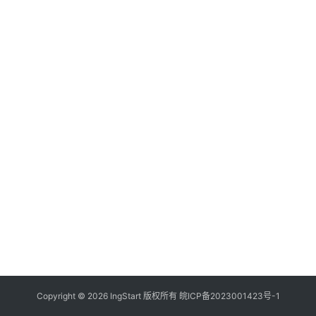
付
登录
注册
方
案
全
球
金
融
牌
照
问
答
社
区
生
Copyright © 2026 IngStart 版权所有
皖ICP备2023001423号-1
态