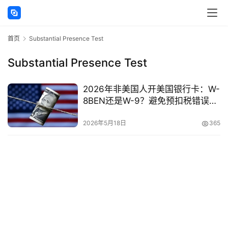
讯
首页
Substantial Presence Test
海
外
Substantial Presence Test
公
司
2026年非美国人开美国银行卡：W-
8BEN还是W-9？避免预扣税错误的
海
完整指南
外
2026年5月18日
365
银
行
开
户
全
球
支