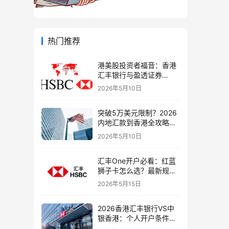
热门推荐
港美股投资者福音：香港
汇丰银行与盈透证券
（IBKR）绑定入金全流
2026年5月10日
程，银证转账这样开最
稳！
突破5万美元限制？2026
内地汇款到香港全攻略：
4种合法路径、手续费对
2026年5月10日
比与避坑指南
汇丰One开户必看：红蓝
狮子卡怎么选？最新规则
+补办攻略+5个避坑指南
2026年5月15日
2026香港汇丰银行VS中
银香港：个人开户条件、
费用、下户速度全方位对