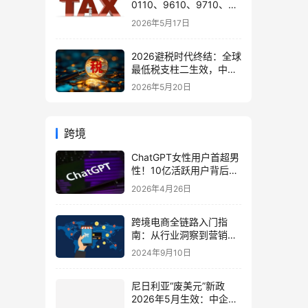
0110、9610、9710、
9810、1039、1210 的区
2026年5月17日
别与最佳应用场景
2026避税时代终结：全球
最低税支柱二生效，中国
企业家海外公司合规3大
2026年5月20日
策略
跨境
ChatGPT女性用户首超男
性！10亿活跃用户背后：
跨境卖家的AI新机遇与合
2026年4月26日
规指南
跨境电商全链路入门指
南：从行业洞察到营销策
略的全方位解析
2024年9月10日
尼日利亚“废美元”新政
2026年5月生效：中企涉