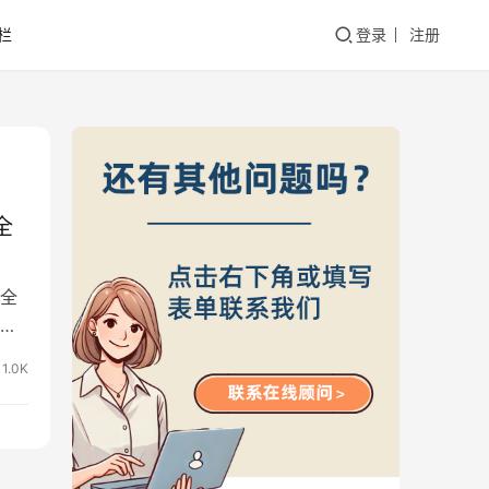
栏
登录
注册
全
全
司
1.0K