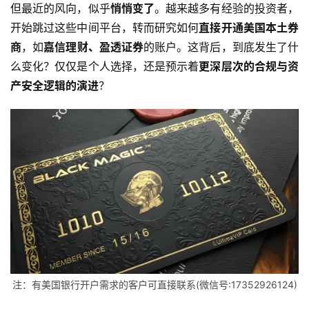
但最近的风向，似乎
悄悄变了
。越来越多有经验的投资者，
开始跳过这些中间平台，转而研究如何
直接开通美国本土券
商
，如
嘉信理财、盈透证券
的账户。这背后，到底发生了什
么变化？仅仅是个人选择，还是预示着
更深层次的合规与资
产安全逻辑的演进
？
注：有美国银行开户需求的客户可直接联系(微信号:17352926124)