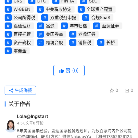
CRS
DTC
FINRA
SEC
W-8BEN
中美税收协定
全球资产配置
公司所得税
双重税务申报
合规SaaS
嘉信理财
富途
年审归档
盈透证券
直接托管
美国券商
老虎证券
资产确权
跨境合规
销售税
长桥
零佣金
赞
(0)
生成海报
0
0
关于作者
Lola@Ingstart
4.5K
文章
0
评论
5年美国留学经验，发达国家税务规划师，为数百家海内外公司提
供咨询顾问，联系f方式：微信NaiquoyYu_ 手机号17352926124