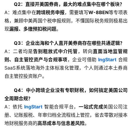
Q2：直接开美国券商，最大的难点集中在哪个板块？
A：难点集中在
跨境税务申报
，需要填写
W-8BEN
等专项表
格，兼顾中美两国个税申报规则，不懂国际税务规则极易出
现
漏报、多缴预扣税问题
。
Q3：企业出海和个人直开美券商存在哪些共通逻辑？
A：二者均是
告别粗放式中介托管
，转向
直面当地监管规
则、自主管控资产与合规事项
，企业可借助 
IngStart
 合规
SaaS系统落地海外主体标准化管理，个人则通过本土券商
自主管控投资账户。
Q4：中小跨境企业没有专职财税，如何搞定美国公司
全周期合规？
A：依托 
IngStart
 智能合规平台，
一站式完成
美国公司注
册、记账报税、年审归档全流程线上管控，省去零散对接本
地财税服务商的
高昂成本与信息差风险
。