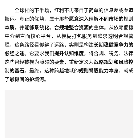
全球化的下半场，红利不再来自于简单的信息差或渠道
全
搬运。真正的优势，属于那些
愿意深入理解不同市场的规则
球
本质，并能够系统化、合规地整合资源的主体
。从依赖便捷
金
融
中介到直面核心平台，从模糊打包服务到追求透明合规管
牌
理，这条路径看似绕了远路，实则是构建
长期稳健竞争力的
照
必经之途
。它要求我们
提升认知维度
，将合规、税务、法律
这些曾经被视为障碍的要素，重新定义为
战略规划和风险控
问
制的基石
。最终，这种跨越地域的
规则驾驭能力本身
，就成
答
了
最稳固的护城河
。
社
区
生
态
合
作
伙