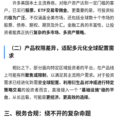
许多美国本土主流券商，对账户资产达到一定门槛的客
户，已实行
股票、ETF交易零佣金
。更重要的是，可投资标
的
极为广泛
，不仅涵盖全美市场，还包括全球数十个市场的
股票、债券、期权、期货及外汇。金融工具的丰富性，让投
资者能真正执行
复杂的多市场、多资产策略
。
（二）产品权限差异，适配多元化全球配置需
求
相比之下，部分面向特定区域投资者的平台，在产品线
上可能有所
聚焦或限制
，以满足其主流用户需求。对于投资
需求已经进化到需要
全球配置、利用衍生品对冲或进行特定
策略交易
的投资者而言，直接接入一个 
“基础设施”级的平
台
，从长远看，可能是
更经济、更高效的选择
。
三、税务合规：绕不开的复杂命题