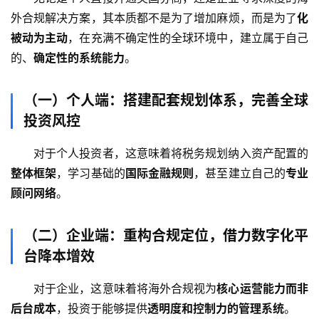
海
外合规解决方案，其本质都不是为了增加麻烦，而是为了
化
外
被动为主动
，在充满不确定性的全球环境中，建立属于自己
公
的、
确定性的系统能力
。
司
（一）个人端：搭建配套规划体系，完善全球
海
外
投资风控
银
行
对于个人投资者，这意味着将税务规划纳入资产配置的
开
整体框架
，学习基础的
国际金融规则
，甚至建立自己的
专业
户
顾问网络
。
全
（二）企业端：重构合规定位，借力数字化平
球
台降本增效
支
付
登录
注册
对于企业，这意味着将海外合规视为
核心运营能力而非
方
后台成本
，投资于能够提供
透明度和控制力的管理系统
。
案