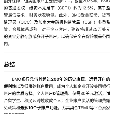
额外保障，但美国账户主要依赖FDIC。截至2025年，BMO
的普通股权一级资本充足率（CET1）约为12.5%，高于监
管最低要求，财务状况稳健。此外，BMO受美联储、货币
监理署（OCC）及加拿大金融机构监管局（OSFI）多重监
管，合规体系成熟。对于企业客户，建议将超过25万美元
的资金分散存放或多开子账户，以确保完全在保险覆盖范围
内。
总结
BMO银行凭借其
超过200年的历史底蕴
、
远程开户的
便利性
以及
低廉的账户费用
，成为个人和企业开设美国银行
账户的优质选择。个人账户
0管理费
、仅需30美元激活，适
合留学生、移民及跨境收款个人；企业账户灵活的管理费豁
免政策和
最多10个子账户
功能，尤其契合TEMU等平台卖家