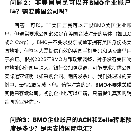
金
问题2：非美国居民可以开BMO企业账户
融
吗？需要美国公司吗？
牌
照
回答
：可以。非美国居民可以开设BMO美国企业账
户，但通常要求公司必须是在美国合法注册的实体（如LLC
问
或C-Corp）。BMO并不要求股东或董事拥有美国身份或美
答
国地址，但签字人需提供有效的美国手机号码和话费账单用
社
于验证。根据2025年BMO内部政策调整，对于没有美国物
区
理地址的外国申请人，银行会加强尽调，可能要求提供公司
实际运营证明（如采购合同、销售发票）。我们处理过的案
生
例中，最快2周完成下户。值得注意的是，
BMO不要求关联
态
合
其他已存续公司
，初创企业也可以申请，只需提供真实购销
作
合同等业务佐证。
伙
伴
问题3：BMO企业账户的ACH和Zelle转账额
专
度是多少？是否支持国际电汇？
栏