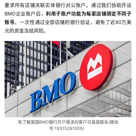
要求所有店铺关联实体银行对公账户。通过我们协助开设
BMO企业账户后，
利用子账户功能为每家店铺绑定不同子
账号
，一次性通过全部店铺的银行验证，避免了近80万美
元的资金冻结风险。
主
页
跨
境
资
讯
海
外
有了解美国BMO银行开户需求的客户可直接联系(微信
公
号:19315291009）
司