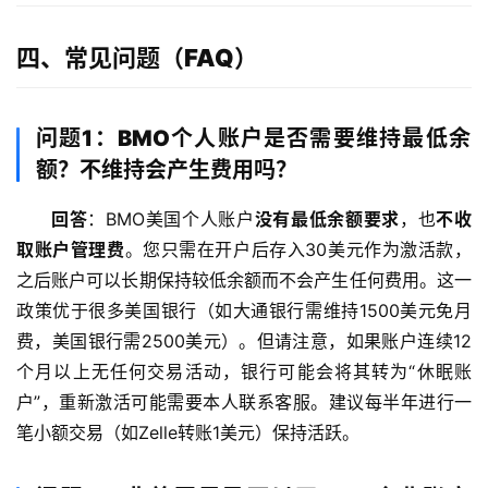
四、常见问题（FAQ）
海
外
银
行
问题1：BMO个人账户是否需要维持最低余
开
额？不维持会产生费用吗？
户
回答
：BMO美国个人账户
没有最低余额要求
，也
不收
全
取账户管理费
。您只需在开户后存入30美元作为激活款，
球
之后账户可以长期保持较低余额而不会产生任何费用。这一
支
政策优于很多美国银行（如大通银行需维持1500美元免月
付
登录
注册
费，美国银行需2500美元）。但请注意，如果账户连续12
方
个月以上无任何交易活动，银行可能会将其转为“休眠账
案
户”，重新激活可能需要本人联系客服。建议每半年进行一
笔小额交易（如Zelle转账1美元）保持活跃。
全
球