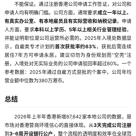
不能保证。通过注册香港公司申请工作签证，对公司和
申请人均有明确门槛。公司方面，通常要求
成立一年以上、
有真实办公室、有本地雇员且有实际营收和纳税记录
。申请
人方面，要求
本科以上学历、5年以上相关行业管理经验
，
并能证明职位是公司运营所必需的。2025年入境处数据显
示，自雇类专才计划的
首次获批率约63%
，获批后需连续
居住7年方可申请永居。建议切勿为身份规划而“空壳”注
册，入境处对无实际业务的公司申请驳回率超过80%。一个
参考数据：2025年通过自雇方式获批的个案中，公司年均
营业额中位数为380万港币。
总结
2026年上半年香港新增87,642家本地公司的数据，是
市场对香港营商环境信心的直接体现。从
3天完成公司注册
到
3-6周开设银行公户
，整个流程的透明度和效率在全球范