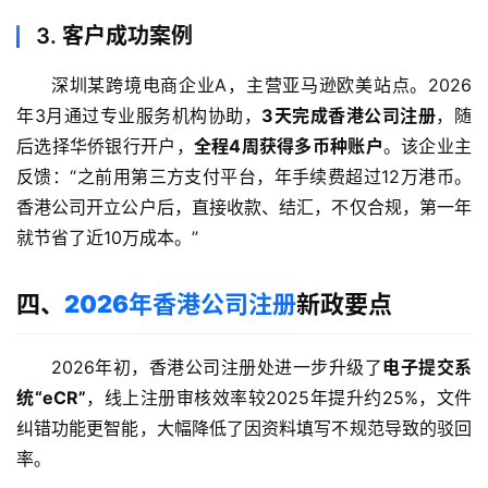
3.
客户成功案例
跨
境
深圳某跨境电商企业A，主营亚马逊欧美站点。2026
资
讯
年3月通过专业服务机构协助，
3天完成香港公司注册
，随
后选择华侨银行开户，
全程4周获得多币种账户
。该企业主
反馈：“之前用第三方支付平台，年手续费超过12万港币。
海
香港公司开立公户后，直接收款、结汇，不仅合规，第一年
外
就节省了近10万成本。”
公
司
四、
2026年香港公司注册
新政要点
海
外
2026年初，香港公司注册处进一步升级了
电子提交系
银
统“eCR”
，线上注册审核效率较2025年提升约25%，文件
行
纠错功能更智能，大幅降低了因资料填写不规范导致的驳回
开
率。
户