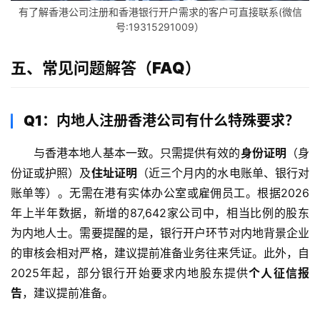
区
有了解香港公司注册和香港银行开户需求的客户可直接联系(微信
号:19315291009）
生
态
五、常见问题解答（FAQ）
合
作
伙
Q1：内地人注册香港公司有什么特殊要求？
伴
专
与香港本地人基本一致。只需提供有效的
身份证明
（身
栏
份证或护照）及
住址证明
（近三个月内的水电账单、银行对
账单等）。无需在港有实体办公室或雇佣员工。根据2026
年上半年数据，新增的87,642家公司中，相当比例的股东
为内地人士。需要提醒的是，银行开户环节对内地背景企业
的审核会相对严格，建议提前准备业务往来凭证。此外，自
2025年起，部分银行开始要求内地股东提供
个人征信报
告
，建议提前准备。