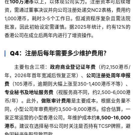
在
100万港币
以上，以体现公司实力。注册资本可后续增
资，需通过董事决议并向公司注册处递交NC2表格，费用约
1,000港币，耗时3-5个工作日。但减资程序复杂且需法院
批准，因此初始设定需谨慎。据2025年统计，约有12%的
香港公司在成立后两年内进行了增资操作。
Q4：注册后每年需要多少维护费用？
主要包含三项：
政府商业登记证年费
（约2,150港币/
年，2026年首年宽减后恢复正常）、
公司注册处周年申报
费
（105港币，逾期则大幅上涨至350-1,400港币不等）、
专业秘书及地址服务费
（视服务商不同，约2,500-6,000港
币/年）。此外，
做账审计费用
是主要成本，根据业务量不
同，小型公司年审费用约3,500-9,000港币。综合估算，一
家正常运营的小型香港公司，年维护成本约
8,500-16,000
港币
。建议在选择秘书公司时关注是否持有TCSP牌照，避
免因秘书失职导致罚款。