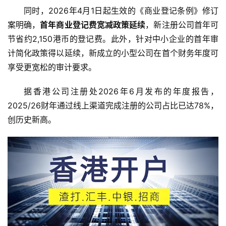
同时，2026年4月1日起生效的《商业登记条例》修订
全
案明确，
首年商业登记费宽减政策延续
，新注册公司首年可
球
节省约2,150港币的登记费。此外，针对中小企业的首年审
支
计简化政策得以延续，新成立的小型公司在首个财务年度可
付
登录
注册
享受更宽松的审计要求。
方
案
据香港公司注册处2026年6月发布的年度报告，
2025/26财年通过线上渠道完成注册的公司占比已达78%，
全
球
创历史新高。
金
融
牌
照
问
答
社