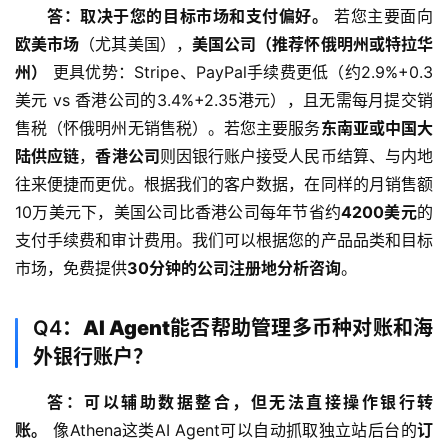
答：取决于您的目标市场和支付偏好。
 若您主要面向
欧美市场
（尤其美国），
美国公司（推荐怀俄明州或特拉华
州）
 更具优势：Stripe、PayPal手续费更低（约2.9%+0.3
美元 vs 香港公司的3.4%+2.35港元），且无需每月提交销
售税（怀俄明州无销售税）。若您主要服务
东南亚或中国大
陆供应链
，
香港公司
则因银行账户接受人民币结算、与内地
往来便捷而更优。根据我们的客户数据，在同样的月销售额
10万美元下，美国公司比香港公司每年节省约
4200美元
的
支付手续费和审计费用。我们可以根据您的产品品类和目标
市场，免费提供
30分钟的公司注册地分析咨询
。
Q4：
AI Agent能否帮助管理多币种对账和海
外银行账户？
答：可以辅助数据整合，但无法直接操作银行转
账。
 像Athena这类AI Agent可以自动抓取独立站后台的
订