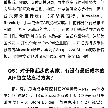
单货币、金额、支付网关记录
，并生成多币种对账报表。但
实际执行跨境资金归集、换汇、付款给供应商等操作，仍需
登录
海外银行账户（如华美银行、Airwallex、
Revolut）
 手动或通过API授权完成。目前部分银行已推出
AI助手（如Airwallex的“智汇”），可预测汇率趋势并建议换
汇时机。我们为独立站客户提供的
一站式方案
包括：注册美
国公司 + 开设Stripe/ PayPal企业账户 + 开通支持多币种
钱包的
Airwallex账户
，再配合Shoplazza Athena的数据看
板，可将财务对账时间从每周5小时压缩至1.5小时。
Q5：对于刚起步的卖家，有没有最低成本的
AI+独立站启动方案？
答：有。月均成本可控制在200美元以内。
 具体方
案：1）
建站
：使用Shoplazza免费试用版（或9美元/月基
础套餐）+ AI Store Builder（首月免费）；2）
视觉
：