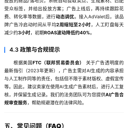
投放的商品/落地页，系统自动提取卖点、生成素材、匹配
受众标签，并给出投放方案；广告上线后，再持续跟踪花
跨
费、转化率等数据，进行
动态调优
。接入AdValet后，该品
境
牌广告冷启动时间从平均
2周缩短至2小时
，人工盯盘每天
资
讯
减少约
3小时
，初期
ROAS波动降低约40%
。
4.3
政策与合规提示
海
外
根据美国
FTC（联邦贸易委员会）
 关于广告透明度的
公
最新指引（2023年更新），广告主需对AI生成的内容承担
司
与人工制作同等的责任，包括但不限于素材版权、虚假宣传
等。因此，建议卖家在使用AI生成广告素材后，进行人工复
海
核，并保留生成记录。我们的法务团队可为您提供
AI广告合
外
规审查服务
，帮助规避潜在的法律风险。
银
行
开
户
五、常见问题（FAQ）