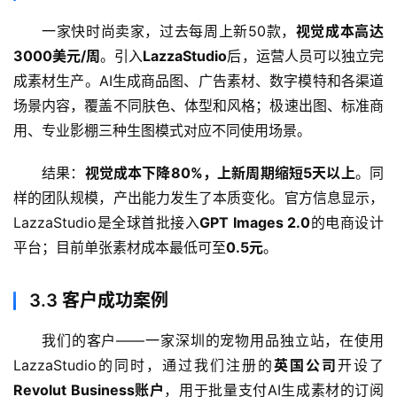
一家快时尚卖家，过去每周上新50款，
视觉成本高达
3000美元/周
。引入
LazzaStudio
后，运营人员可以独立完
成素材生产。AI生成商品图、广告素材、数字模特和各渠道
场景内容，覆盖不同肤色、体型和风格；极速出图、标准商
用、专业影棚三种生图模式对应不同使用场景。
结果：
视觉成本下降80%，上新周期缩短5天以上
。同
样的团队规模，产出能力发生了本质变化。官方信息显示，
LazzaStudio是全球首批接入
GPT Images 2.0
的电商设计
平台；目前单张素材成本最低可至
0.5元
。
3.3
客户成功案例
我们的客户——一家深圳的宠物用品独立站，在使用
LazzaStudio的同时，通过我们注册的
英国公司
开设了
Revolut Business账户
，用于批量支付AI生成素材的订阅