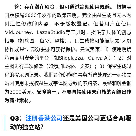
区
答：存在潜在风险，但可通过合规使用规避。
 根据美
国版权局2023年发布的政策声明，完全由AI生成且无人为
生
创造性修改的内容，
不予版权登记
。但若用户在使用
态
MidJourney、LazzaStudio等工具时，提供了具体的创意
合
指导（如构图、色彩、风格），则生成物可能被视为“人机
作
协作成果”，部分要素可获得保护。建议卖家：1）使用明确
伙
承诺商用安全的平台（如Shoplazza、Canva AI）；2）对
伴
专
主图进行二次修改（如添加Logo、文案）；3）保留生成过
栏
程的提示词记录。我们合作的律师事务所曾处理过一起独立
站因使用未授权AI生成字体图导致的索赔案，最终和解金额
为3000美元。
安全第一，不要直接使用未审核的AI输出作
为商业素材。
Q3：
注册香港公司
还是美国公司更适合AI驱
动的独立站？