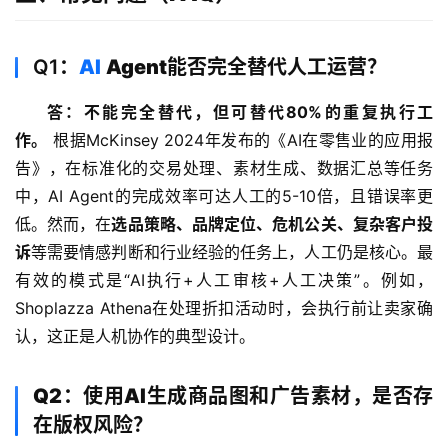
全
Q1：
AI
Agent能否完全替代人工运营？
球
支
答：不能完全替代，但可替代80%的重复执行工
付
登录
注册
作。
 根据McKinsey 2024年发布的《AI在零售业的应用报
方
案
告》，在标准化的交易处理、素材生成、数据汇总等任务
中，AI Agent的完成效率可达人工的5-10倍，且错误率更
全
低。然而，在
选品策略、品牌定位、危机公关、复杂客户投
球
诉
等需要情感判断和行业经验的任务上，人工仍是核心。最
金
有效的模式是“AI执行+人工审核+人工决策”。例如，
融
Shoplazza Athena在处理折扣活动时，会执行前让卖家确
牌
认，这正是人机协作的典型设计。
照
Q2：使用AI生成商品图和广告素材，是否存
问
答
在版权风险？
社