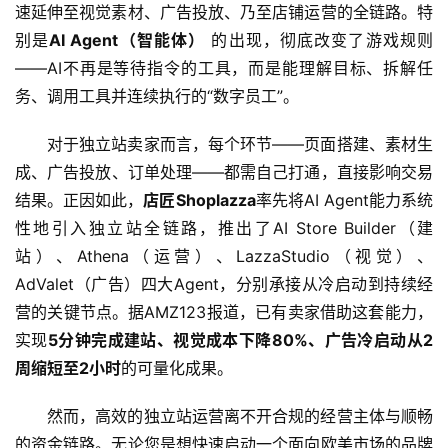
速延伸至视觉素材、广告投放、乃至店铺运营的全链路。特
别是
AI Agent（智能体）
 的出现，彻底改变了游戏规则
——AI不再是等待指令的工具，而是能理解目标、拆解任
务、调用工具并连续执行的“数字员工”。
对于独立站卖家而言，每个环节——页面搭建、素材生
成、广告投放、订单处理——都需自己打通，直接影响交易
结果。正因如此，
店匠Shoplazza
率先将AI Agent能力系统
性地引入独立站全链路，推出了AI Store Builder（建
站）、Athena（运营）、LazzaStudio（视觉）、
AdValet（广告）四大Agent，分别承接从冷启动到持续经
营的关键节点。据AMZ123报道，已有卖家借助这套能力，
实现
5分钟完成建站、视觉成本下降80%、广告冷启动从2
周缩短至2小时
的可量化成果。
然而，高效的独立站运营离不开合规的经营主体与顺畅
的资金链路。无论您是想快速启动一个面向欧美市场的品牌