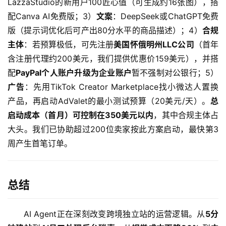
LazzaStudio的新用户100匠心值（可生成约16张图），搭
配Canva AI免费版；3）
文案
：DeepSeek或ChatGPT免费
版（提示词优化后可产出80分水平的商品描述）；4）
合规
主体
：若预算极低，可先注册
美国怀俄明州LLC公司
（首年
含注册代理约200美元，我们提供优惠价159美元），并搭
配
PayPal个人账户升级为企业账户
暂不强制对公银行；5）
广告
：先用TikTok Creator Marketplace找小微达人置换
产品，再启动AdValet的最小测试预算（20美元/天）。
总
启动成本（首月）可控制在350美元以内
，其中合规主体占
大头。我们已协助超过200位卖家按此方案启动，最快第3
周产生首笔订单。
总结
AI Agent正在深刻改变跨境独立站的运营逻辑。从
5分