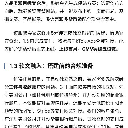
入
品类和目标受众
后，系统会先生成建站方案；选定创意方
向后，就能预览完整网站，并一键发布上线。页面布局、基
础文案、产品展示、
多语言和多货币适配
全部包含其中。
该服装卖家最终用
5分钟
完成独立站初期搭建，借助官
方资源，1周内完成支付、物流与TikTok Ads全部对接，配
置好营销活动后正式上线。
上线首月，GMV突破五位数
。
1.3
软文融入：搭建前的合规准备
值得注意的是，在启动独立站之前，卖家需要先解决
经
营主体与收款账户
的问题。对于面向欧美市场的独立站，注
册美国公司（如怀俄明州或特拉华州）并开设对应的商业银
行账户，不仅能提升品牌信任度，还能享受更低的税率和更
顺畅的PayPal、Stripe等支付网关对接。我们的客户张总，
在注册美国公司并开设
华美银行账户
后，其独立站的支付成
功率提升了约15%，且年度税务申报成本降低了30%。
先合