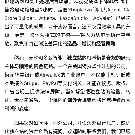
钟建站
到
AI员工处理后台琐事
，从
视觉成本下降80%
 到
广
告冷启动缩短至2小时
，店匠Shoplazza的四大Agent（AI 
Store Builder、Athena、LazzaStudio、AdValet）已经跑
出了可量化的成果。对于卖家而言，这不仅是效率工具的升
级，更是一次运营模式的重构——将人力从重复执行中释
放，聚焦于真正创造差异化的
选品、增长和经营策略
。
然而，无论AI多么智能，
独立站的根基仍是合规的经营
主体与顺畅的资金链路
。一个在美国特拉华州注册的公司，
搭配华美银行或Airwallex的企业账户，不仅能让您更低成
本地接入Stripe、PayPal等支付网关，还能在税务、版权、
广告合规上提供法律屏障。当AI帮您把独立站的流量、转
化、素材跑通后，一个稳固的
海外合规架构
将是您持续放大
利润的底座。
如果您对如何注册海外公司、开设海外银行账户，或优
化独立站的资金链路有疑问，欢迎随时联系我们。我们已服