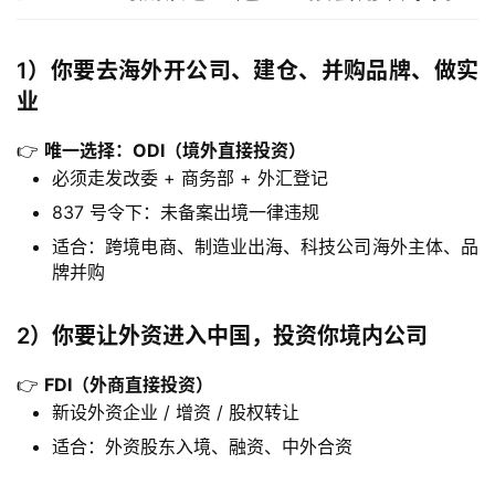
金
融
牌
1）
你要去海外开公司、建仓、并购品牌、做实
照
业
👉
唯一选择：ODI（境外直接投资）
问
必须走发改委 + 商务部 + 外汇登记
答
社
837 号令下：未备案出境一律违规
区
适合：跨境电商、制造业出海、科技公司海外主体、品
牌并购
生
态
2）
你要让外资进入中国，投资你境内公司
合
作
👉
FDI（外商直接投资）
伙
新设外资企业 / 增资 / 股权转让
伴
适合：外资股东入境、融资、中外合资
专
栏