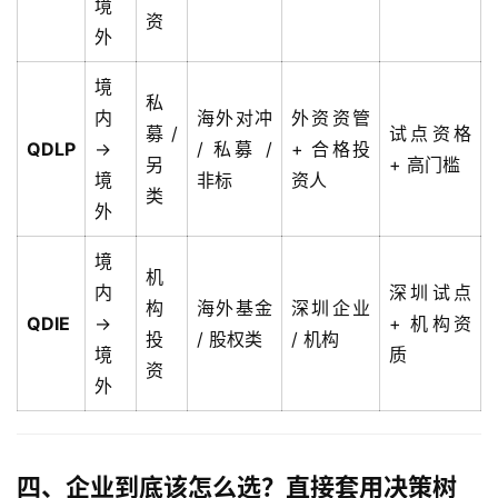
境
司
资
外
海
境
外
私
内
海外对冲
外资资管
银
募 /
试点资格
行
QDLP
→
/ 私募 /
+ 合格投
另
+ 高门槛
开
境
非标
资人
类
户
外
境
全
机
球
内
深圳试点
构
海外基金
深圳企业
支
QDIE
→
+ 机构资
投
/ 股权类
/ 机构
付
登录
注册
境
质
方
资
外
案
全
球
四、企业到底该怎么选？直接套用决策树