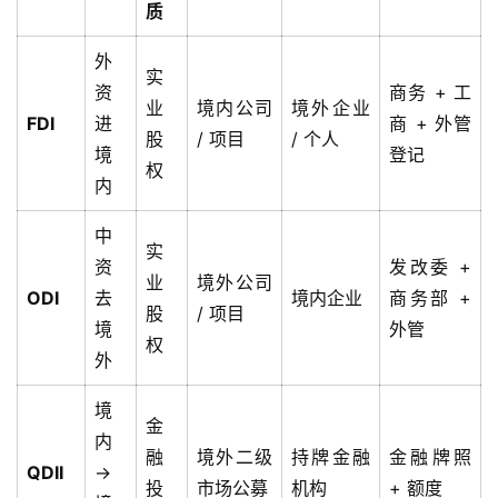
质
外
实
资
商务 + 工
业
境内公司
境外企业
FDI
进
商 + 外管
股
/ 项目
/ 个人
境
登记
主
权
内
页
中
实
跨
资
发改委 +
业
境外公司
境
ODI
去
境内企业
商务部 +
资
股
/ 项目
境
外管
讯
权
外
境
海
金
内
外
融
境外二级
持牌金融
金融牌照
QDII
→
公
投
市场公募
机构
+ 额度