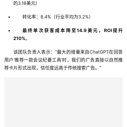
的3.18美元）
跨
转化率：8.4%（行业平均为3.2%）
境
资
最终单次获客成本降至14.9美元，ROI提升
讯
210%
。
该团队负责人表示：“最大的增量来自ChatGPT在回答
海
用户‘推荐一款会议纪要工具’时，我们的广告直接以自然推
外
公
荐卡片形式出现，信任度远高于传统搜索广告。”
司
海
外
银
行
开
户