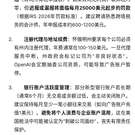
区
零，但
迟报或漏报将面临每月25000美元起步的罚款
（根据IRS 2026年罚款标准）。建议聘请熟悉跨境税
生
务的会计师，年申报成本约600-1200美元。
态
合
注册代理与地址续费
：怀俄明州要求每个公司必须
作
有州内注册代理，年费通常在100-150美元。一旦代理
伙
服务中断，州政府会标记公司为“非良好状态”，
伴
OpenAI会定期抽查公司资质，可能导致广告账户暂
专
栏
停。
银行账户活跃度管理
：部分新型银行账户若长期
（通常6个月）无交易或余额过低，会主动关闭账户。
建议保持每月至少一笔小额往来交易（如向广告账户充
值1美元）。
避免将个人消费与企业账户混用
，这在美
国税法中可能被认定为“刺破公司面纱”，丧失有限责任
保护。