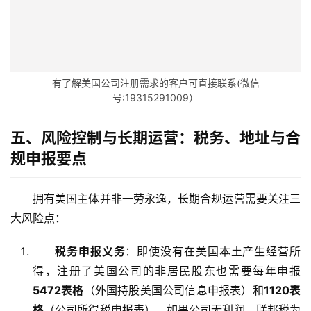
全
球
支
付
登录
注册
有了解美国公司注册需求的客户可直接联系(微信
方
号:19315291009）
案
五、风险控制与长期运营：税务、地址与合
全
规申报要点
球
金
拥有美国主体并非一劳永逸，长期合规运营需要关注三
融
牌
大风险点：
照
税务申报义务
：即使没有在美国本土产生经营所
得，注册了美国公司的非居民股东也需要每年申报
问
答
5472表格
（外国持股美国公司信息申报表）和
1120表
社
格
（公司所得税申报表）。如果公司无利润，联邦税为