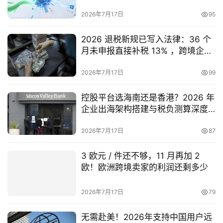
户配合购汇的划算玩法
司
2026年7月17日
95
海
2026 退税新规已写入法律：36 个
外
月未申报直接补税 13% ，跨境企业
银
必须知道的合规红线
行
2026年7月17日
99
开
户
控股平台选海南还是香港？2026 年
企业出海架构搭建与税负测算深度
全
对比
2026年7月17日
87
球
支
3 欧元 / 件还不够，11 月再加 2
付
登录
注册
欧！欧洲跨境卖家的利润还剩多少
方
案
2026年7月17日
79
全
无需赴美！2026年支持中国用户远
球