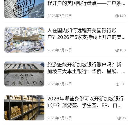
程开户的美国银行盘点——开户条
金
件、资料、审核时间全面对比
融
2026年7月17日
149
牌
照
人在国内如何远程开美国银行账
户？2026年5家支持线上开户的美
问
国本土银行汇总
答
2026年7月17日
106
社
区
旅游签能开新加坡银行账户吗？新
加坡三大本土银行：华侨、星展、
大华最新开户审核要求解析
生
2026年7月17日
101
态
合
2026年哪些身份可以开新加坡银行
作
账户？旅游签、学生签、EP、自雇
伙
EP审核差异全面解读
伴
2026年7月17日
96
专
栏