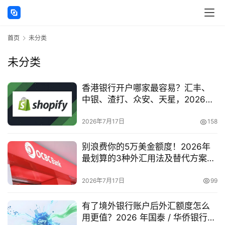
首页
未分类
未分类
主
香港银行开户哪家最容易？汇丰、
页
中银、渣打、众安、天星，2026内
地居民申请条件、开户流程及成功
跨
率对比
2026年7月17日
158
境
资
别浪费你的5万美金额度！2026年
讯
最划算的3种外汇用法及替代方案推
荐
2026年7月17日
99
海
有了境外银行账户后外汇额度怎么
外
用更值？2026 年国泰 / 华侨银行账
公