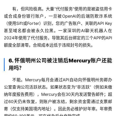
有，但风险极高。大量“代付服务”使用的是被盗信用卡
或合成身份银行账户，一旦被OpenAI的后端防欺诈系统
（使用Sift或Forter）识别，您的广告账户、关联的API Key
甚至域名都会被永久拉黑。一家深圳的AI聊天机器人在
2024年使用了代付服务，导致其后台绑定的三个APP的API
额度全部清零。合规成本远低于违规封号的损失。
6. 怀俄明州公司被注销后Mercury账户还能
用吗？
不能。Mercury每月会通过API自动向怀俄明州务卿办
公室查询公司活跃状态。如果状态变为“非活跃”（例如未缴
纳年度报告费用），Mercury会在30天内发送警告邮件；超
过60天仍未恢复，则账户被冻结，剩余资金需通过支票邮
寄（仅支持美国境内地址）。因此务必维护好年审。年审费
用约60-100美元，可在代办后台自助完成。