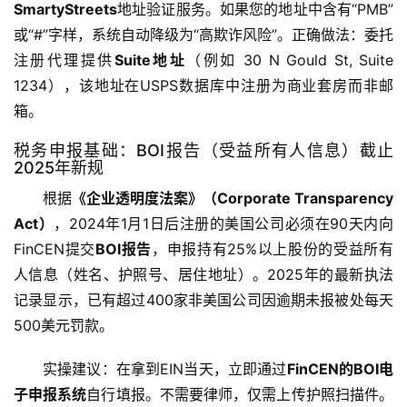
SmartyStreets
地址验证服务。如果您的地址中含有“PMB”
或“#”字样，系统自动降级为“高欺诈风险”。正确做法：委托
注册代理提供
Suite地址
（例如 30 N Gould St, Suite 
1234），该地址在USPS数据库中注册为商业套房而非邮
箱。
税务申报基础：BOI报告（受益所有人信息）截止
2025年新规
根据
《企业透明度法案》（Corporate Transparency 
Act）
，2024年1月1日后注册的美国公司必须在90天内向
FinCEN提交
BOI报告
，申报持有25%以上股份的受益所有
人信息（姓名、护照号、居住地址）。2025年的最新执法
主
记录显示，已有超过400家非美国公司因逾期未报被处每天
页
500美元罚款。
跨
实操建议：在拿到EIN当天，立即通过
FinCEN的BOI电
境
子申报系统
自行填报。不需要律师，仅需上传护照扫描件。
资