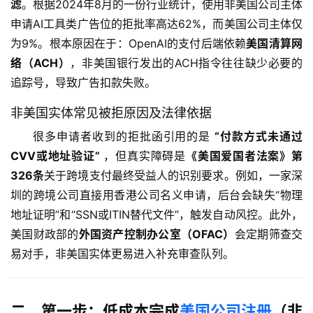
滤
。根据2024年8月的一份行业统计，使用非美国公司主体
申请AI工具类广告位的拒批率高达62%，而美国公司主体仅
为9%。根本原因在于：OpenAI的支付后端依赖
美国清算网
络（ACH）
，非美国银行发出的ACH指令往往缺少必要的
追踪号，导致广告扣款失败。
非美国实体常见被拒原因及法律依据
很多申请者收到的拒批函引用的是 
“付款方式未通过
CVV或地址验证”
 ，但真实障碍是
《美国爱国者法案》第
326条
关于跨境支付最终受益人的识别要求。例如，一家深
圳的跨境公司直接用香港公司名义申请，后台会缺失“物理
地址证明”和“SSN或ITIN替代文件”，触发自动风控。此外，
美国财政部的
外国资产控制办公室（OFAC）
会定期筛查交
易对手，非美国实体更易进入补充审查队列。
二、第一步：低成本完成
美国公司注册
（非