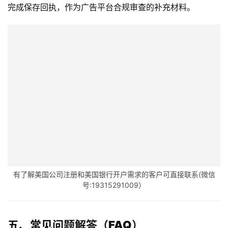
讯
完成保存回执，作为广告平台合规审查的补充材料。
海
外
公
司
海
外
银
行
开
户
有了解美国公司注册和美国银行开户需求的客户可直接联系(微信
号:19315291009）
全
球
五、常见问题解答（FAQ）
支