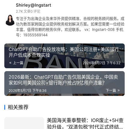
Shirley@Ingstart
2.7K
文章
0
评论
专注于为出海企业及来华外资提供精准、合规的税务顾问服务。成
功为数百家跨国企业提供税务规划解决方案。如果您需要一位经验
丰富、值得信赖的税务伙伴，欢迎联系。 vx：Ingstart-008 手机
号：19355569144
ChatGPT自助广告投放攻略：美国公司注册+美国银行
开户低成本合规实操
上一篇
2026年5月7日 下午6:32
2026最新：ChatGPT自助广告仅限美国企业，中国卖
家如何用美国公司+银行账户抢占9亿用户流量？
2026年5月7日 下午8:36
下一篇
相关推荐
美国海关重拳整顿：IOR废止+5H查
验升级，“双清包税”时代正式终结