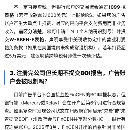
合
不一定直接查税，但银行账户的交易流会通过
1099-K
作
表格
（若年收款超过600美元）上报给IRS。如果您的广告
伙
账户产生大量点击扣费，对应的是向平台支付费用而非业务
伴
收入，需区分清楚。您可申请ITIN（个人纳税识别号）并提
专
交
W-8BEN-E表格
，声明享受中美税收协定中的营业利润
栏
豁免条款（如果在美国境内未构成常设机构）。若年扣费超
过5万美元，建议聘请跨境税务师做一次预评估。
3. 注册完公司但长期不提交BOI报告，广告账
户会被限制吗？
目前广告平台不会直接监控FinCEN的BOI申报状态，但
银行端（Mercury或Relay）会在开户后第6个月进行合规复
查。如果复查时发现公司状态在州政府官网显示“欠费”或“未
曾提交BOI”（州政府会与FinCEN共享部分数据），银行有
权冻结账户。2025年3月，FinCEN开出的首张针对非美国