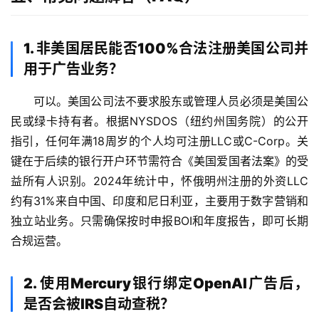
付
登录
注册
方
案
1. 非美国居民能否100%合法注册美国公司并
用于广告业务？
全
可以。美国公司法不要求股东或管理人员必须是美国公
球
金
民或绿卡持有者。根据NYSDOS（纽约州国务院）的公开
融
指引，任何年满18周岁的个人均可注册LLC或C-Corp。关
牌
键在于后续的银行开户环节需符合《美国爱国者法案》的受
照
益所有人识别。2024年统计中，怀俄明州注册的外资LLC
约有31%来自中国、印度和尼日利亚，主要用于数字营销和
问
独立站业务。只需确保按时申报BOI和年度报告，即可长期
答
合规运营。
社
区
2. 使用Mercury银行绑定OpenAI广告后，
生
是否会被IRS自动查税？
态