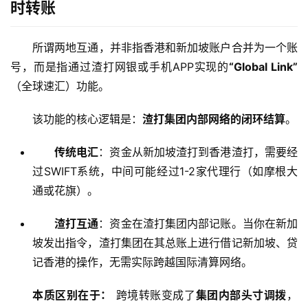
时转账
所谓两地互通，并非指香港和新加坡账户合并为一个账
号，而是指通过渣打网银或手机APP实现的
“Global Link”
（全球速汇）功能。
该功能的核心逻辑是：
渣打集团内部网络的闭环结算
。
传统电汇
：资金从新加坡渣打到香港渣打，需要经
过SWIFT系统，中间可能经过1-2家代理行（如摩根大
通或花旗）。
渣打互通
：资金在渣打集团内部记账。当你在新加
坡发出指令，渣打集团在其总账上进行借记新加坡、贷
记香港的操作，无需实际跨越国际清算网络。
本质区别在于：
 跨境转账变成了
集团内部头寸调拨
，