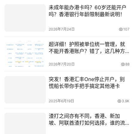
未成年能办港卡吗？60岁还能开户
吗？香港银行年龄限制最新说明！
2026年7月24日
107
超详细！护照被单位统一管理，就
不能开香港账户？错了，这几种方
法不用原件也能办（附三种路径对
比图）
2026年7月20日
88
突发！香港汇丰One停止开户，别
慌船长带你手把手搞定其他港卡
2025年6月19日
3.9K
渣打之间亦有不同，香港、新加
坡、阿联酋渣打如何选择，谁的流
动性、配置与避险能力更强？