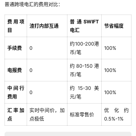
普通跨境电汇的费用对比：
费用项
普通SWIFT
渣打内部互通
节省幅度
目
电汇
约100-200港
手续费
0
100%
币/笔
约80-150港
电报费
0
100%
币/笔
中间行
约15-30美
0
100%
费用
元/笔
汇率加
实时中间价，加
优化约
标准零售价
点
点极低
0.5%-1%