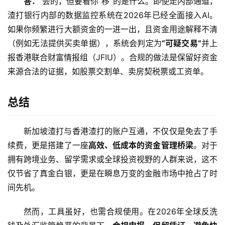
答：
 会的，但要看你“移”的是什么。即使走内部通道，
渣打银行内部的数据监控系统在2026年已经全面接入AI。
如果你频繁进行大额资金的一进一出，且资金用途解释不清
（例如无法提供买卖单据），系统会判定为
“可疑交易”
并上
报香港联合财富情报组（JFIU）。合规的做法是保留好资金
来源合法的证据，如股票交割单、卖房契税票或工资单。
总结
新加坡渣打与香港渣打的账户互通，不仅仅是免去了手
续费，更是搭建了一座
高效、低成本的资金管理桥梁
。对于
拥有跨境业务、留学需求或全球投资视野的人群来说，这不
仅节省了真金白银，更是在瞬息万变的金融市场中抢占了时
间先机。
然而，工具虽好，也需合规使用。在2026年全球反洗