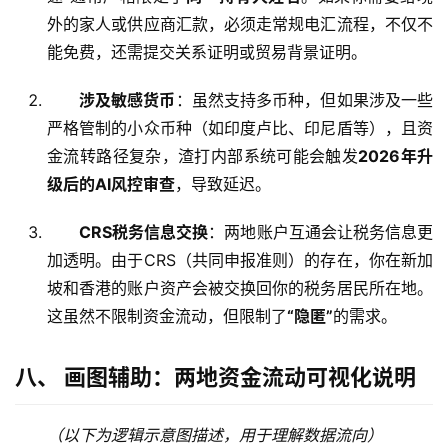
页
外的家人或供应商汇款，必须走常规电汇流程，不仅不
能免费，还需提交关系证明或贸易背景证明。
跨
境
涉及敏感货币
：虽然支持多币种，但如果涉及一些
资
严格管制的小众币种（如印度卢比、印尼盾等），且资
讯
金流转路径复杂，渣打内部系统可能会触发
2026年升
级后的AI风控审查
，导致延迟。
海
CRS税务信息交换
：两地账户互通会让税务信息更
外
加透明。由于CRS（共同申报准则）的存在，你在新加
公
坡和香港的账户资产会被交换回你的税务居民所在地。
司
这虽然不限制资金流动，但限制了
“隐匿”
的需求。
海
外
八、 画图辅助：两地资金流动可视化说明
银
行
（以下为逻辑示意图描述，用于理解数据流向）
开