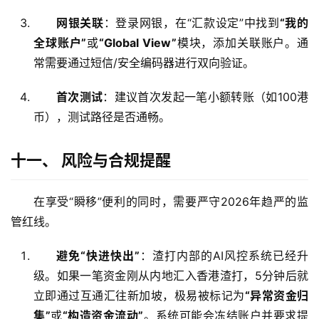
网银关联
：登录网银，在“汇款设定”中找到
“我的
全球账户”
或
“Global View”
模块，添加关联账户。通
常需要通过短信/安全编码器进行双向验证。
首次测试
：建议首次发起一笔小额转账（如100港
币），测试路径是否通畅。
十一、 风险与合规提醒
在享受“瞬移”便利的同时，需要严守2026年趋严的监
管红线。
避免“快进快出”
：渣打内部的AI风控系统已经升
级。如果一笔资金刚从内地汇入香港渣打，5分钟后就
立即通过互通汇往新加坡，极易被标记为
“异常资金归
集”
或
“构造资金流动”
。系统可能会冻结账户并要求提