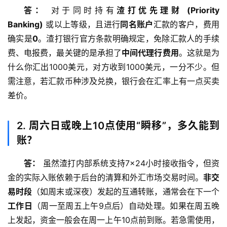
答：
 对于同时持有
渣打优先理财 (Priority 
Banking)
 或以上等级，且进行
同名账户
汇款的客户，费用
确实是
0
。渣打银行官方条款明确规定，免除汇款人的手续
费、电报费，最关键的是承担了
中间代理行费用
。这就是为
什么你汇出1000美元，对方收到1000美元，一分不少。但
需注意，若汇款币种涉及兑换，银行会在汇率上有一点买卖
差价。
2. 周六日或晚上10点使用“瞬移”，多久能到
账？
答：
 虽然渣打内部系统支持7×24小时接收指令，但资
金的实际入账依赖于后台的清算和外汇市场交易时间。
非交
易时段
（如周末或深夜）发起的互通转账，通常会在下一个
工作日
（周一至周五上午9点后）自动处理。如果在周五晚
上发起，资金一般会在周一上午10点前到账。若急需使用，