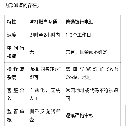
内部通道的存在。
社
区
特性
渣打账户互通
普通银行电汇
生
速度
即时至2小时内
1-3个工作日
态
合
中间行
作
无
常有，且金额不确定
扣费
伙
伴
操作复
选择“同名转账”
需填写繁琐的Swift
专
杂度
即可
Code、地址
栏
客服介
自动化，无需
常因地址或代码不符被退
入
人工
回
监管审
侧重反洗钱筛
逐笔严格审核
核
查