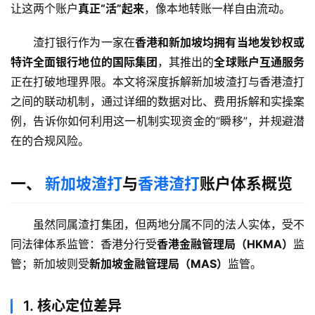
让这两个账户
真正“活”起来
，像本地转账一样自由流动。
渣打银行作为一家在
香港和新加坡均拥有当地发钞权或
特许全面银行地位的国际集团
，其推出的
全球账户互通服务
正在打破地理界限。本文将深度拆解新加坡渣打与香港渣打
之间的联动机制，通过详细的数据对比、费用拆解和实操案
例，告诉你如何利用这一机制实现资金的“瞬移”，并规避潜
在的合规风险。
一、
新加坡渣打
与
香港渣打
账户体系概览
虽然同属渣打集团，但两地分属不同的法人实体，受不
同法律体系监管：香港分行受
香港金融管理局（HKMA）
监
管；新加坡则受
新加坡金融管理局（MAS）
监管。
1. 核心定位差异