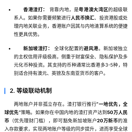
香港渣打：
背靠内地，是
粤港澳大湾区
的超级联
系人。如果你需要频繁进行
人民币换汇
、投资港股或处
理内地关联业务，香港账户因其与内地清算系统的便捷
性更具优势。
新加坡渣打：
全球化配置的
避风港
。新加坡独立
的主权信用评级极高，侧重于财富保全、隐私保护及多
元化币种投资。其支持的币种通常比香港多3-5种，特
别适合持有澳元、英镑及东南亚货币的客户。
2. 等级联动机制
两地账户并非孤立存在。渣打银行推行
“一地优先，全
球优先”
策略。如果你在中国内地的渣打资产达到
50万人民
币
（优先理财门槛），即可豁免新加坡账户
20万新币
的准
入存款要求，实现两地账户等级的同步提升，进而享受全球