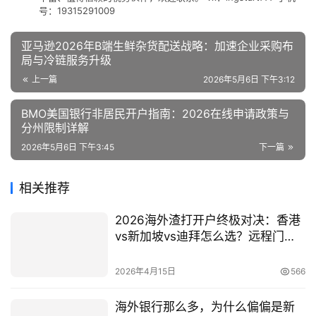
号：19315291009
亚马逊2026年B端生鲜杂货配送战略：加速企业采购布
局与冷链服务升级
上一篇
2026年5月6日 下午3:12
BMO美国银行非居民开户指南：2026在线申请政策与
分州限制详解
2026年5月6日 下午3:45
下一篇
相关推荐
2026海外渣打开户终极对决：香港
vs新加坡vs迪拜怎么选？远程门槛
与成本全揭秘（附IngStart 0成本攻
略）
2026年4月15日
566
海外银行那么多，为什么偏偏是新