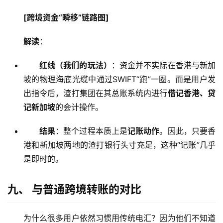
户
[跨境资金“瞬移”链路图]
全
解读
：
球
支
红线（我们的玩法）
：资金并不实际在香港与新加
付
登录
注册
坡的物理海底光缆中通过SWIFT“跑”一圈。而是用户发
方
出指令后，渣打集团在其总账系统内进行
借记香港、贷
案
记新加坡
的会计操作。
全
结果
：整个过程本质上是
记账动作
。因此，只要香
球
港和新加坡两地的渣打银行头寸充足，这种“记账”几乎
金
融
是即时的。
牌
照
九、 与普通跨境转账的对比
问
为什么很多用户依然习惯用传统电汇？因为他们不知道
答