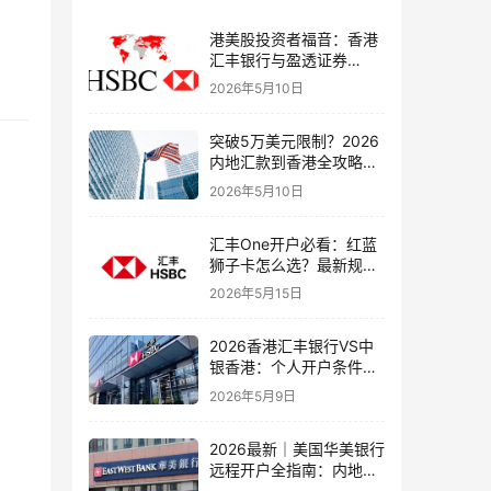
港美股投资者福音：香港
汇丰银行与盈透证券
（IBKR）绑定入金全流
2026年5月10日
程，银证转账这样开最
稳！
突破5万美元限制？2026
内地汇款到香港全攻略：
4种合法路径、手续费对
2026年5月10日
比与避坑指南
汇丰One开户必看：红蓝
狮子卡怎么选？最新规则
+补办攻略+5个避坑指南
2026年5月15日
2026香港汇丰银行VS中
银香港：个人开户条件、
费用、下户速度全方位对
2026年5月9日
比指南
2026最新｜美国华美银行
远程开户全指南：内地居
民足不出户办理美股与跨