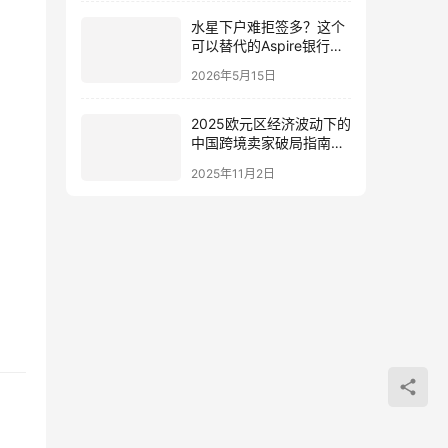
突围
水星下户难拒签多？这个
可以替代的Aspire银行，
低门槛、0成本、下户
2026年5月15日
快！
2025欧元区经济波动下的
中国跨境卖家破局指南：
数据、政策与实战策略
2025年11月2日