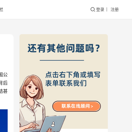
栏
登录
注册
国公
背后
结甚