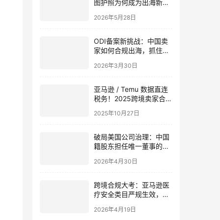
图护照为何成为出海新话
题？
2026年5月28日
ODI备案新挑战：中国卖
家如何合规出海，抓住全
球市场新机遇？
2026年3月30日
亚马逊 / Temu 数据直连
税务！2025跨境卖家合规
困境与6大注册地突围指
2025年10月27日
南
破局美国公司治理：中国
籍股东担任唯一董事的合
规路径与风险防范
2026年4月30日
跨境合规大考：亚马逊医
疗安全类目严规生效，欧
盟包装限令倒计时——专
2026年4月19日
业机构IngStart助力卖家