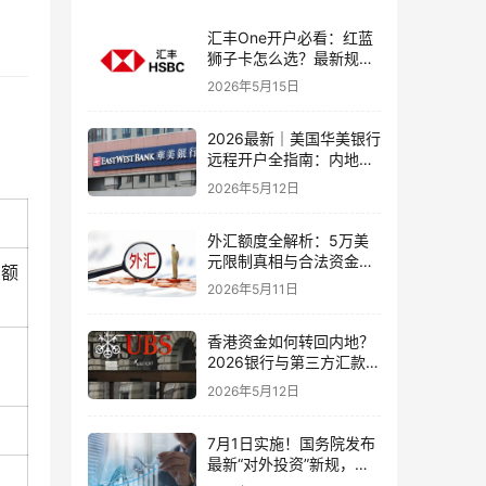
汇丰One开户必看：红蓝
狮子卡怎么选？最新规则
+补办攻略+5个避坑指南
2026年5月15日
2026最新｜美国华美银行
远程开户全指南：内地居
民足不出户办理美股与跨
2026年5月12日
境账户实操解析
外汇额度全解析：5万美
元限制真相与合法资金出
余额
境通道
2026年5月11日
香港资金如何转回内地？
2026银行与第三方汇款全
攻略
2026年5月12日
7月1日实施！国务院发布
最新“对外投资”新规，炒
股、出海、海外资产配置