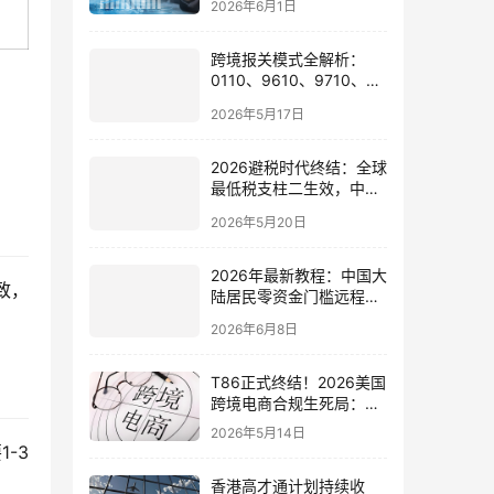
2026年6月1日
会有何影响
跨境报关模式全解析：
0110、9610、9710、
9810、1039、1210 的区
2026年5月17日
别与最佳应用场景
2026避税时代终结：全球
最低税支柱二生效，中国
企业家海外公司合规3大
2026年5月20日
策略
2026年最新教程：中国大
致，
陆居民零资金门槛远程开
通嘉信证券国际账户的全
2026年6月8日
流程
T86正式终结！2026美国
跨境电商合规生死局：海
外仓、美国公司与税务架
2026年5月14日
构全面重构
-3
香港高才通计划持续收