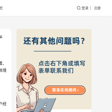
栏
登录
注册
产
置、
统境
户经