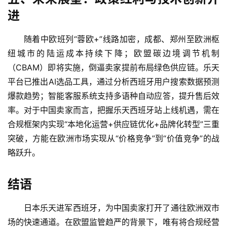
海
外
进
公
司
随着中欧班列“蓉欧+”线路加密，成都、郑州至欧洲枢
纽城市的陆运成本持续下降；欧盟碳边境调节机制
海
（CBAM）即将实施，倒逼卖家提前布局绿色供应链。乐天
外
平台已推出AI选品工具，通过分析西班牙用户搜索数据预测
银
爆款趋势；智能客服系统支持多语种自动应答，提升售后效
行
率。对于中国卖家而言，把握乐天西班牙站上线机遇，需在
开
合规框架内实现“本地化运营+供应链优化+品牌化转型”三重
户
突破，方能在欧洲市场实现从“价格竞争”到“价值竞争”的战
略跃升。
全
球
支
结语
付
登录
注册
方
日本乐天进军西班牙，为中国卖家打开了通往欧洲双市
案
场的快速通道。在欧盟监管趋严的背景下，唯有将合规经营