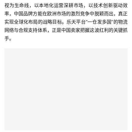
视为生命线，以本地化运营深耕市场，以技术创新驱动效
全
率，中国品牌方能在欧洲市场的激烈竞争中脱颖而出，真正
球
实现全球化布局的战略目标。乐天平台“一仓发多国”的物流
金
融
网络与合规支持体系，正是中国卖家把握这波红利的关键抓
牌
手。
照
问
答
社
区
生
态
合
作
伙