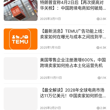
特朗普宣称4月2日后【再次提高对
华关税】：中国跨境电商如何破局
寻机？
2025年3月11日
2.6K
【最新消息】TEMU广告功能上线：
卖家如何在曝光与成本之间找到平
衡？
2025年1月15日
4.5K
美国零售企业注册激增600%，中国
跨境卖家如何抢占本土化运营先机
2025年11月11日
1.1K
【最全解读】2028年全球电商市场
达11万亿美元！中国卖家如何抓住
机遇？美国公司注册或成破局关
键！
2025年2月21日
2.9K