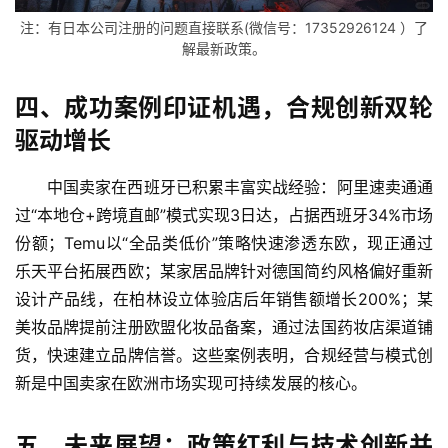
注：有日本公司注册的问题直接联系(微信号：17352926124 ）了
解最新政策。
四、成功案例印证机遇，合规创新双轮
驱动增长
中国卖家在西班牙已积累丰富实战经验：阿里速卖通通
过“本地仓+跨境直邮”模式实现3日达，占据西班牙34%市场
主
页
份额；Temu以“全品类低价”策略快速渗透东欧，现正通过
乐天平台拓展西欧；某家居品牌针对德国简约风格偏好重新
跨
设计产品线，在柏林设立体验店后年销售额增长200%；某
境
美妆品牌提前注册欧盟化妆品备案，通过法国药妆店渠道铺
资
货，快速建立品牌信誉。这些案例表明，合规经营与模式创
讯
新是中国卖家在欧洲市场实现可持续发展的核心。
五、未来展望：政策红利与技术创新并