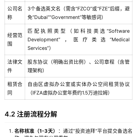
公司名
3个备选英文名（需含“FZCO”或“FZE”后缀，避
主
称
免“Dubai”“Government”等敏感词）
页
匹配执照类型（如科技类选“Software
经营范
跨
Development”，医疗类选“Medical
围
境
Services”）
资
讯
法律文
股东协议（明确出资比例）、公司章程（含管
件
理架构）
租赁合
自由区虚拟办公室或实体办公空间租赁协议
海
外
同
（IFZA虚拟办公室年费约1.5万迪拉姆）
公
司
4.2 注册流程分解
海
名称核准（1-3天）
：通过“投资迪拜”平台提交备选名
外