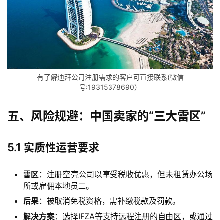
问
答
社
区
有了解迪拜公司注册需求的客户可直接联系(微信
生
号:19315378690）
态
合
作
五、风险规避：中国卖家的“三大雷区”
伙
伴
5.1 实质性运营要求
专
栏
雷区
：注册空壳公司以享受税收优惠，但未租赁办公场
所或雇佣本地员工。
后果
：被取消免税资格，需补缴税款及罚款。
解决方案
：选择IFZA等支持远程注册的自由区，或通过