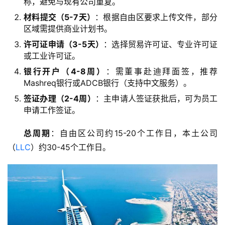
称，避免与现有公司重复。
银
行
材料提交（5-7天）
：根据自由区要求上传文件，部分
开
区域需提供商业计划书。
户
许可证申请（3-5天）
：选择贸易许可证、专业许可证
或工业许可证。
全
银行开户（4-8周）
：需董事赴迪拜面签，推荐
球
Mashreq银行或ADCB银行（支持中文服务）。
支
签证办理（2-4周）
：主申请人签证获批后，可为员工
付
登录
注册
申请工作签证。
方
案
总周期
：自由区公司约15-20个工作日，本土公司
（
LLC
）约30-45个工作日。
全
球
金
融
牌
照