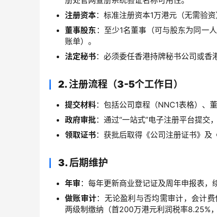
册处官网查册系统验证名称可用性。
注册资本
：标准注册资本1万港元（无需验资
董事股东
：至少1名董事（可与股东为同一
账单）。
法定秘书
：必须委任香港持牌秘书公司或香
2. 注册流程（3-5个工作日）
提交材料
：包括公司章程（NNC1表格）、
政府审批
：通过“一站式”电子注册平台提交
领取证书
：获批后取得《公司注册证书》及
3. 后期维护
年审
：每年更新商业登记证及周年申报表，续
做账审计
：无论盈利与否均需审计，会计费依
两级制缴纳（首200万港元利润税率8.25%，