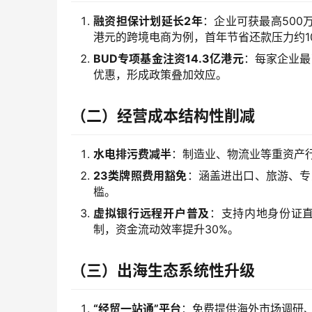
融资担保计划延长2年
：企业可获最高500
港元的跨境电商为例，首年节省还款压力约1
BUD专项基金注资14.3亿港元
：每家企业最
优惠，形成政策叠加效应。
（二）经营成本结构性削减
水电排污费减半
：制造业、物流业等重资产行
23类牌照费用豁免
：涵盖进出口、旅游、专业
槛。
虚拟银行远程开户普及
：支持内地身份证直
制，资金流动效率提升30%。
（三）出海生态系统性升级
“经贸一站通”平台
：免费提供海外市场调研、