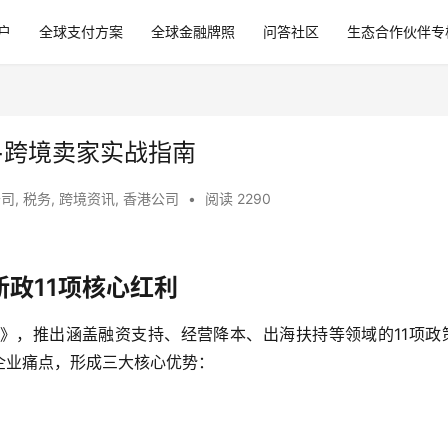
户
全球支付方案
全球金融牌照
问答社区
生态合作伙伴专
+跨境卖家实战指南
公司
,
税务
,
跨境资讯
,
香港公司
•
阅读 2290
新政11项核心红利
告》，推出涵盖融资支持、经营降本、出海扶持等领域的11项政
企业痛点，形成三大核心优势：