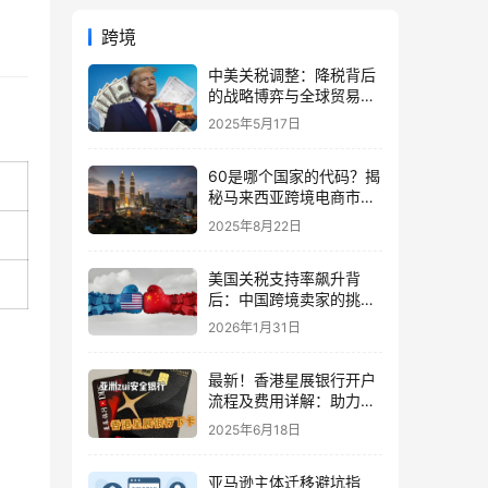
跨境
中美关税调整：降税背后
的战略博弈与全球贸易新
趋势
2025年5月17日
60是哪个国家的代码？揭
秘马来西亚跨境电商市场
机遇与策略
2025年8月22日
美国关税支持率飙升背
后：中国跨境卖家的挑战
与机遇深度解析（2026）
2026年1月31日
最新！香港星展银行开户
流程及费用详解：助力中
。
国卖家稳健出海
2025年6月18日
亚马逊主体迁移避坑指