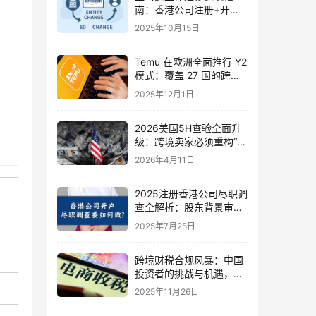
南：香港公司注册+开户
+迁库存全流程解析（建
2025年10月15日
议收藏！）
Temu 在欧洲全面推行 Y2
模式：覆盖 27 国的跨境
履约新逻辑与卖家影响深
2025年12月1日
度解析
2026美国5H查验全面升
级：跨境卖家必须重构“进
口链路”，而不是只补文件
2026年4月11日
2025注册香港公司尽职调
查全解析：股东背景审
查、材料清单与合规建议
2025年7月25日
跨境财税合规风暴：中国
投资者的挑战与机遇，亚
马逊卖家465万补税案例
2025年11月26日
解析