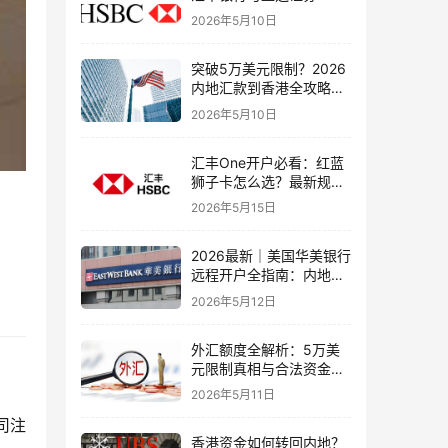
（IBKR）绑定入金全流
2026年5月10日
程，银证转账这样开最
稳！
突破5万美元限制？2026
内地汇款到香港全攻略：
4种合法路径、手续费对
2026年5月10日
比与避坑指南
汇丰One开户必看：红蓝
狮子卡怎么选？最新规则
+补办攻略+5个避坑指南
2026年5月15日
2026最新｜美国华美银行
远程开户全指南：内地居
民足不出户办理美股与跨
2026年5月12日
境账户实操解析
外汇额度全解析：5万美
元限制真相与合法资金出
境通道
2026年5月11日
司注
香港资金如何转回内地？