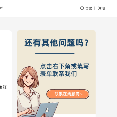
栏
登录
注册
策红