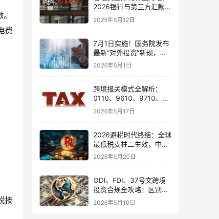
2026银行与第三方汇款全
数。
攻略
2026年5月12日
电费
7月1日实施！国务院发布
最新“对外投资”新规，炒
股、出海、海外资产配置
2026年6月1日
会有何影响
跨境报关模式全解析：
0110、9610、9710、
9810、1039、1210 的区
2026年5月17日
别与最佳应用场景
2026避税时代终结：全球
最低税支柱二生效，中国
企业家海外公司合规3大
2026年5月20日
策略
ODI、FDI、37号文跨境
投资合规全攻略：区别、
备案流程与政策详解（附
税按
2026年5月10日
常见问题）