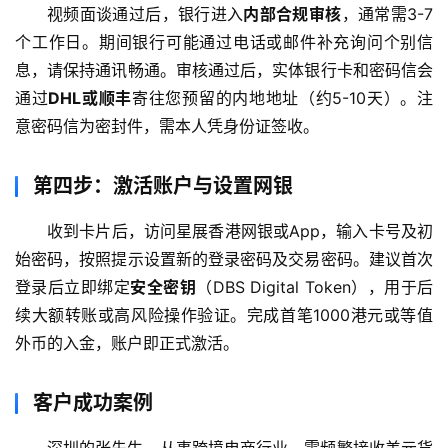
视频面谈通过后，银行进入
内部合规审核
，通常需3-7
个工作日。期间银行可能通过电话或邮件补充询问个别信
息，请保持通讯畅通。审核通过后，实体银行卡和密码信会
通过
DHL或顺丰
寄往您预留的内地地址（约5-10天）。注
意密码信为密封件，需本人凭身份证签收。
第四步：激活账户与设置网银
收到卡片后，访问星展香港网银或App，输入卡号及初
始密码，按照提示设置新的登录密码及交易密码。建议首次
登录后立即绑定
安全密钥
（DBS Digital Token），用于后
续大额转账或高风险操作验证。完成首笔1000港元或等值
外币的入金，账户即正式激活。
客户成功案例