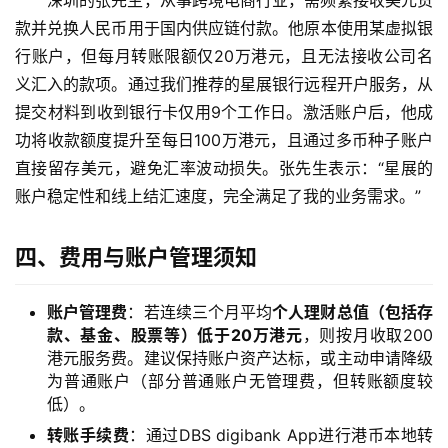
深圳的张先生，从事跨境电商行业，需频繁接收美元货
款并兑换人民币用于国内供应链付款。他原本使用某虚拟银
行账户，但每月转账限额仅20万港元，且无法接收公司名
义汇入的款项。通过我们推荐的星展银行远程开户服务，从
提交材料到收到银行卡仅用9个工作日。激活账户后，他成
功将收款额度提升至每日100万港元，且通过多币种子账户
直接留存美元，避免汇率波动损失。张先生表示：“星展的
账户稳定性和线上结汇速度，完全满足了我的业务需求。”
四、费用与账户管理须知
主
页
账户管理费
：若连续三个月平均
个人理财总值（包括存
款、基金、股票等）低于20万港元
，则按月收取200
跨
港元服务费。建议保持账户资产达标，或主动申请降级
境
为普通账户（部分普通账户无管理费，但转账额度较
资
低）。
讯
转账手续费
：通过DBS digibank App进行港币本地转