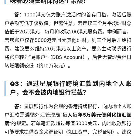
味着必须长期保持这个余额？
答
：1000港元仅为账户激活时的首存门槛，激活后账
户余额可低于该数值。但需注意，若连续三个月平均理财总
值低于20万港元，每月将收取200港元服务费。举例而言，
若您账户仅存5000港元且无其他理财，则三个月后开始扣
费。建议要么维持20万港元以上资产，要么主动联系银行
将账户转为“易账户”（DBS Account），后者无管理费但日
转账限额较低（约10万港元）。
Q3：通过星展银行跨境汇款到内地个人账
户，会不会被内地银行拦截？
答
：星展银行作为合规的香港持牌银行，向内地个人账
户汇款需遵循外汇管理局“
每人每年5万美元便利化结汇额
度
”的规定。若单笔汇款超过等值5000美元，内地收款银行
可能要求提供资金来源证明（如工资单、完税证明）。建议