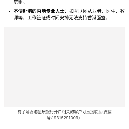
方
房租。
案
不便赴港的内地专业人士
：如互联网从业者、医生、教
师等，工作签证或时间安排无法支持香港面签。
全
球
金
融
牌
照
问
答
社
区
生
有了解香港星展银行开户相关的客户可直接联系(微信
态
号:19315291009）
合