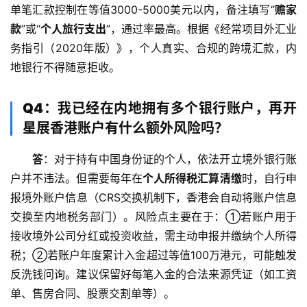
单笔汇款控制在等值3000-5000美元以内，备注填写“
赡家
款
”或“
个人旅行支出
”，通过率最高。根据《经常项目外汇业
务指引（2020年版）》，个人真实、合规的跨境汇款，内
地银行不得随意拒收。
Q4：我已经在内地拥有多个银行账户，再开
星展香港账户有什么额外风险吗？
答
：对于持有中国身份证的个人，依法开立境外银行账
户并不违法。但需要每年在
个人所得税汇算清缴
时，自行申
报境外账户信息（CRS交换机制下，香港会自动将账户信息
交换至内地税务部门）。风险点主要在于：①若账户用于
接收境外公司分红或投资收益，需主动申报并缴纳个人所得
税；②若账户年度累计入金超过等值100万港元，可能触发
反洗钱问询。建议保留好每笔入金的合法来源凭证（如工资
单、售房合同、股票交割单等）。