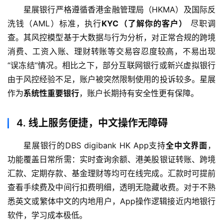
星展银行严格遵循香港金融管理局（HKMA）及国际反
洗钱（AML）标准，执行
KYC（了解你的客户）
 尽职调
查。其风控模型基于大数据与行为分析，对正常合规的跨境
消费、工资入账、理财转账等交易容忍度较高，不易出现
“误冻结”情况。相比之下，部分互联网银行或新兴虚拟银行
由于风控经验不足，账户被突然限制使用的投诉较多。星展
作为
系统性重要银行
，账户长期持有安全性更有保障。
4.
线上服务便捷，中文操作无障碍
星展银行的DBS digibank HK App支持
全中文界面
，
功能覆盖日常所需：实时查询余额、港美股银证转账、跨境
汇款、定期存款、基金理财等均可在线完成。汇款时可提前
查看手续费及中间行扣费明细，透明无隐藏收费。对于不熟
悉英文或繁体中文的内地用户，App操作逻辑接近内地银行
软件，学习成本极低。