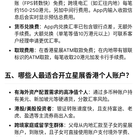
账（FPS转数快）免费；跨境电汇（如汇往内地）每笔
约150-250港元，另加中间行费用。App内输入收款信
海
息后会实时显示预估总费用。
外
货币兑换费
：App内兑换汇率已包含银行点差，无额外
公
手续费。大额兑换（单笔等值10万港元以上）可联系客
司
户经理申请更优汇率。
取现费用
：在香港星展ATM取款免费；在内地带有银联
海
标识的ATM取款，每笔收取20港元加发卡行手续费。
外
银
五、哪些人最适合开立星展香港个人账户？
行
开
户
有海外资产配置需求的高净值个人
：通过多币种账户持
有美元、新加坡元等硬通货，分散汇率风险。
全
港股/美股投资者
：银证转账速度快，且支持富途、老
球
虎、盈透等主流券商出入金。
支
跨境家庭或留学生群体
：父母从内地汇款至子女的星展
付
登录
注册
账户，到账快，且子女可直接使用账户支付境外学费、