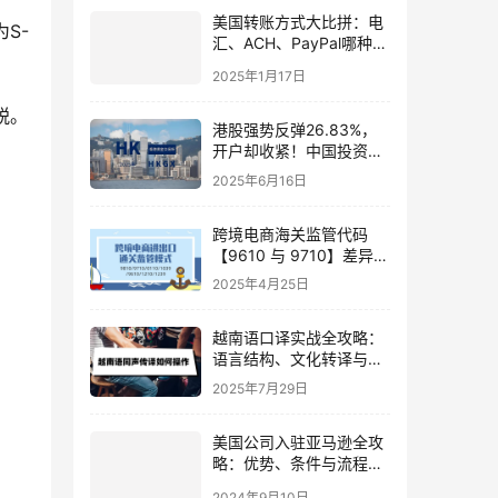
美国转账方式大比拼：电
为S-
汇、ACH、PayPal哪种方
式最安全、最适合你？
2025年1月17日
税。
港股强势反弹26.83%，
开户却收紧！中国投资者
如何趁机弯道超车？
2025年6月16日
跨境电商海关监管代码
【9610 与 9710】差异详
解：一文搞懂
2025年4月25日
越南语口译实战全攻略：
语言结构、文化转译与AI
技术结合指南
2025年7月29日
美国公司入驻亚马逊全攻
略：优势、条件与流程详
解
2024年9月10日