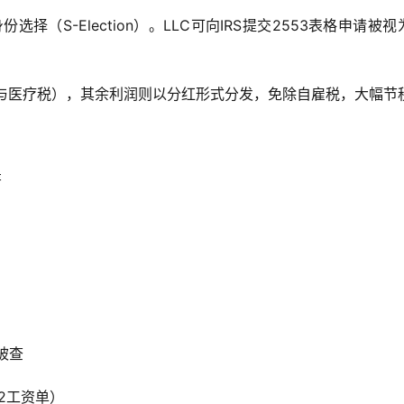
择（S-Election）。LLC可向IRS提交2553表格申请被视
社保与医疗税），其余利润则以分红形式分发，免除自雇税，大幅节
著
被查
-2工资单）