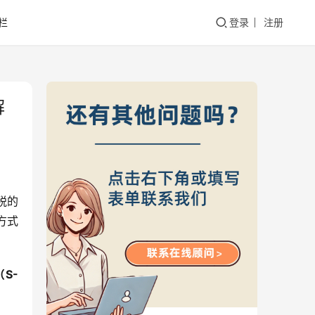
栏
登录
注册
解
税的
方式
S-