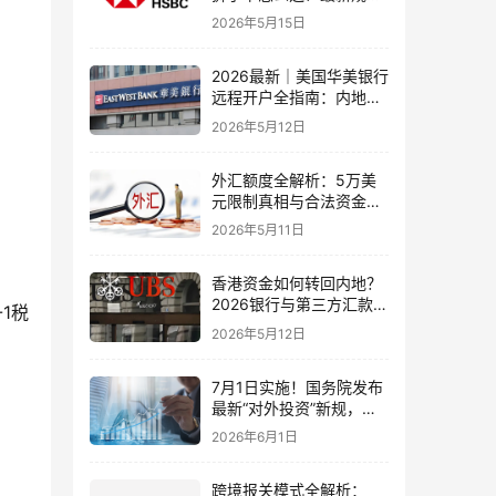
+补办攻略+5个避坑指南
2026年5月15日
2026最新｜美国华美银行
远程开户全指南：内地居
民足不出户办理美股与跨
2026年5月12日
境账户实操解析
外汇额度全解析：5万美
元限制真相与合法资金出
境通道
2026年5月11日
香港资金如何转回内地？
2026银行与第三方汇款全
1税
攻略
2026年5月12日
7月1日实施！国务院发布
最新“对外投资”新规，炒
股、出海、海外资产配置
2026年6月1日
会有何影响
跨境报关模式全解析：