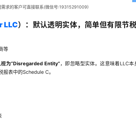
的客户可直接联系(微信号:19315291009)
r LLC
）：默认透明实体，简单但有限节
商等
Disregarded Entity”
，即忽略型实体。这意味着LLC本
表中的Schedule C。
表