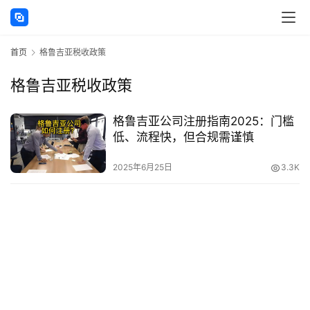
讯
首页
格鲁吉亚税收政策
海
外
格鲁吉亚税收政策
公
司
格鲁吉亚公司注册指南2025：门槛
低、流程快，但合规需谨慎
海
外
2025年6月25日
3.3K
银
行
开
户
全
球
支