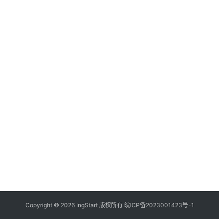
付
登录
注册
方
案
全
球
金
融
牌
照
问
答
社
区
生
Copyright © 2026 IngStart 版权所有
皖ICP备2023001423号-1
态