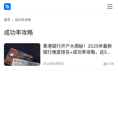
讯
首页
成功率攻略
海
外
成功率攻略
公
司
香港银行开户大揭秘！2025年最新
银行难度排名+成功率攻略，这5家
海
银行最容易批！（附避坑指南）
外
2025年6月6日
5.3K
银
行
开
户
全
球
支