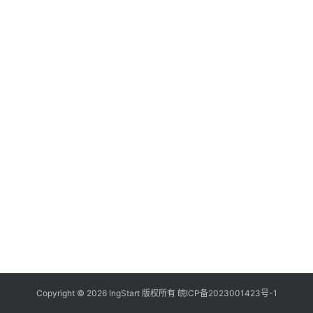
付
登录
注册
方
案
全
球
金
融
牌
照
问
答
社
区
生
Copyright © 2026 IngStart 版权所有
皖ICP备2023001423号-1
态