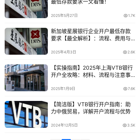
最低存款要求一文看懂！
金
融
2025年5月27日
1.7K
牌
照
新加坡星展银行企业开户最低存款
要求【最全解析】：流程、费用与
问
账户类型
答
2025年4月3日
2.6K
社
区
【实操指南】2025年上海VTB银行
开户全攻略：材料、流程与注意事
项详细解析
生
2025年1月9日
7.6K
态
合
【简洁版】VTB银行开户指南：助
作
力中俄贸易，详解开户流程与优势
伙
伴
2024年12月5日
3.5K
专
栏