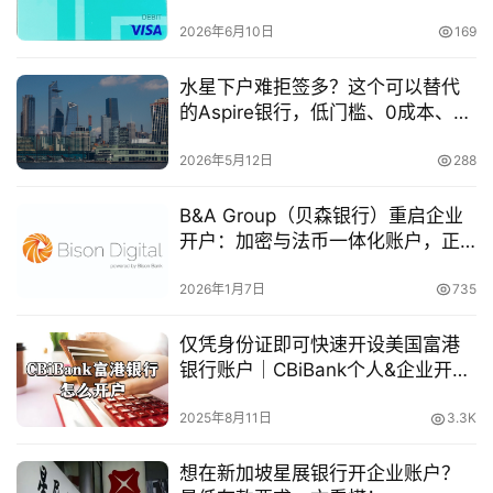
查受益人，资质优良企业最快3天拿
司
账户
2026年6月10日
169
海
水星下户难拒签多？这个可以替代
外
的Aspire银行，低门槛、0成本、下
银
户快！
行
2026年5月12日
288
开
户
B&A Group（贝森银行）重启企业
开户：加密与法币一体化账户，正
全
在重塑跨境资金合规新路径
球
2026年1月7日
735
支
付
仅凭身份证即可快速开设美国富港
登录
注册
方
银行账户｜CBiBank个人&企业开户
案
全攻略
2025年8月11日
3.3K
全
想在新加坡星展银行开企业账户？
球