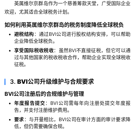
英属维尔京群岛作为一个慈善筹款天堂，广受国际企业
金
欢迎，尤其适合全球税务计划。
融
牌
如何利用英属维尔京群岛的税务制度降低全球税负
照
避税结构
：通过BVI公司进行股权结构安排，可以帮助
企业降低全球税负。
问
享受国际税收税收
：虽然BVI不直接征税，但它可以通
答
过与其他国家的税收税收合作，帮助企业实现全球税收
社
征税。
区
3.
BVI公司升级维护与合规要求
生
态
BVI公司注册后的合规维护与管理
合
年度报告提交
：BVI公司需每年向注册处提交年度报
作
告，并支付注册维护费用。
伙
伴
要求
：与开曼相比，BVI公司在审计方面的审计要求降
低，但仍需要确保合规。
专
栏