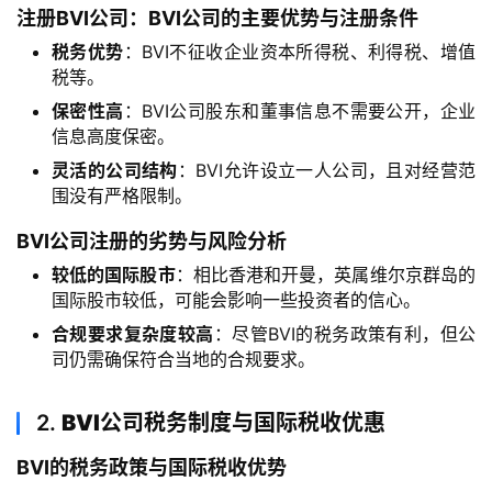
注册BVI公司：BVI公司的主要优势与注册条件
司
税务优势
：BVI不征收企业资本所得税、利得税、增值
税等。
海
外
保密性高
：BVI公司股东和董事信息不需要公开，企业
银
信息高度保密。
行
灵活的公司结构
：BVI允许设立一人公司，且对经营范
开
围没有严格限制。
户
BVI公司注册的劣势与风险分析
全
较低的国际股市
：相比香港和开曼，英属维尔京群岛的
球
国际股市较低，可能会影响一些投资者的信心。
支
合规要求复杂度较高
：尽管BVI的税务政策有利，但公
付
登录
注册
司仍需确保符合当地的合规要求。
方
案
2.
BVI公司税务制度与国际税收优惠
全
BVI的税务政策与国际税收优势
球