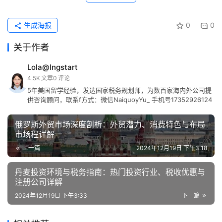
生成海报
0
0
关于作者
Lola@Ingstart
4.5K
文章
0
评论
5年美国留学经验，发达国家税务规划师，为数百家海内外公司提
供咨询顾问，联系f方式：微信NaiquoyYu_ 手机号17352926124
俄罗斯外贸市场深度剖析：外贸潜力、消费特色与布局
市场程详解
上一篇
2024年12月19日 下午3:18
丹麦投资环境与税务指南：热门投资行业、税收优惠与
注册公司详解
2024年12月19日 下午3:33
下一篇