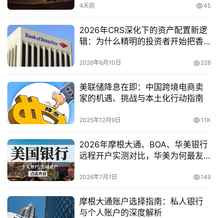
4天前
45
2026年CRS深化下的资产配置新逻
辑：为什么精明的投资者开始把香
港账户转向“美国本土银行+美国券
商”？
2026年6月10日
228
美联储降息在即：中国跨境电商卖
家的机遇、挑战与本土化行动指南
2025年12月9日
1.1K
2026年摩根大通、BOA、华美银行
远程开户实测对比，华美为何最友
好？
2026年7月1日
149
摩根大通账户选择指南：私人银行
与个人账户的深度解析