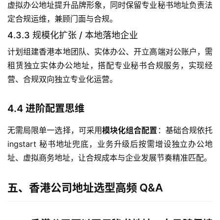
司
虚拟办公地址提升品牌形象，同时保留专业秘书地址负责法
定合规运维，兼顾门面与合规。
海
4.3.3 规模化扩张 / 本地落地企业
外
计划组建香港本地团队、实体办公、开立高端对公账户，需
银
租赁独立实体办公地址，搭配专业秘书合规服务，实现经
行
开
营、合规双向独立专业化运营。
户
4.4 进阶配置思维
全
球
无需局限单一选择，可采用
模块化组合配置
：基础合规依托
支
ingstart 秘书地址兜底，业务升级后按需增设独立办公地
付
登录
注册
址、虚拟商务地址，让合规成本与企业发展节奏精准匹配。
方
案
五、香港公司地址选型高频 Q&A
全
球