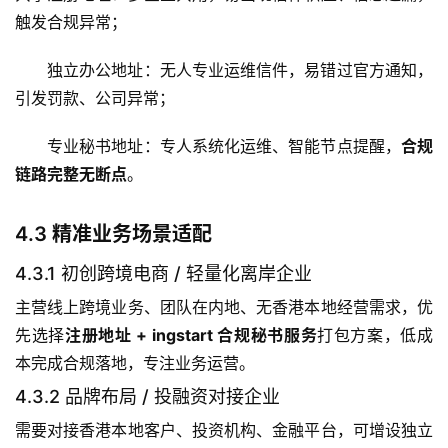
触发合规异常；
独立办公地址：无人专业运维信件，易错过官方通知，
引发罚款、公司异常；
专业秘书地址：专人系统化运维、智能节点提醒，
合规
主
链路完整无断点
。
页
4.3 精准业务场景适配
跨
境
4.3.1 初创跨境电商 / 轻量化离岸企业
资
讯
主营线上跨境业务、团队在内地、无香港本地经营需求，优
先选择
注册地址 + ingstart 合规秘书服务
打包方案，低成
本完成合规落地，专注业务运营。
海
4.3.2 品牌布局 / 投融资对接企业
外
需要对接香港本地客户、投资机构、金融平台，可增设独立
公