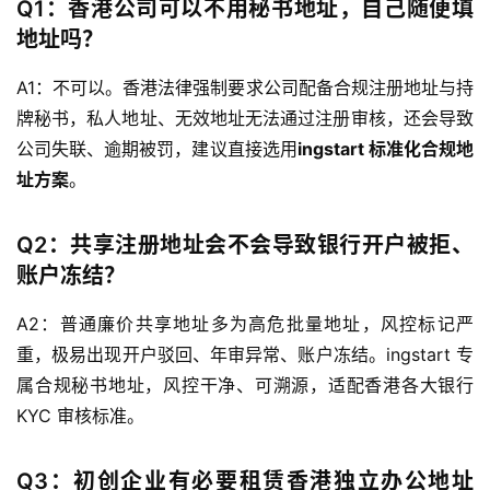
Q1：香港公司可以不用秘书地址，自己随便填
金
地址吗？
融
牌
A1：不可以。香港法律强制要求公司配备合规注册地址与持
照
牌秘书，私人地址、无效地址无法通过注册审核，还会导致
公司失联、逾期被罚，建议直接选用
ingstart 标准化合规地
问
答
址方案
。
社
区
Q2：共享注册地址会不会导致银行开户被拒、
账户冻结？
生
态
A2：普通廉价共享地址多为高危批量地址，风控标记严
合
重，极易出现开户驳回、年审异常、账户冻结。ingstart 专
作
属合规秘书地址，风控干净、可溯源，适配香港各大银行
伙
KYC 审核标准。
伴
专
栏
Q3：初创企业有必要租赁香港独立办公地址