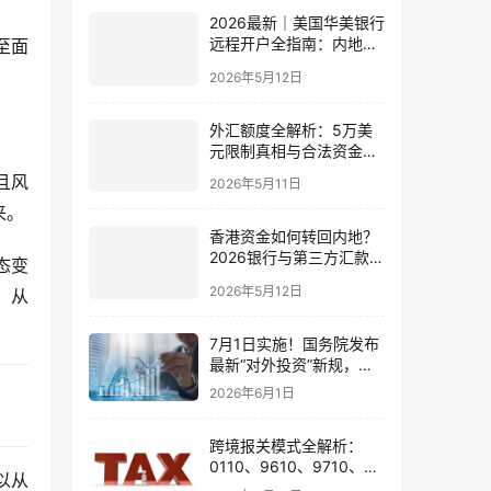
2026最新｜美国华美银行
远程开户全指南：内地居
至面
民足不出户办理美股与跨
2026年5月12日
境账户实操解析
外汇额度全解析：5万美
元限制真相与合法资金出
境通道
且风
2026年5月11日
来。
香港资金如何转回内地？
2026银行与第三方汇款全
态变
攻略
2026年5月12日
，从
7月1日实施！国务院发布
最新“对外投资”新规，炒
股、出海、海外资产配置
2026年6月1日
会有何影响
跨境报关模式全解析：
0110、9610、9710、
以从
9810、1039、1210 的区