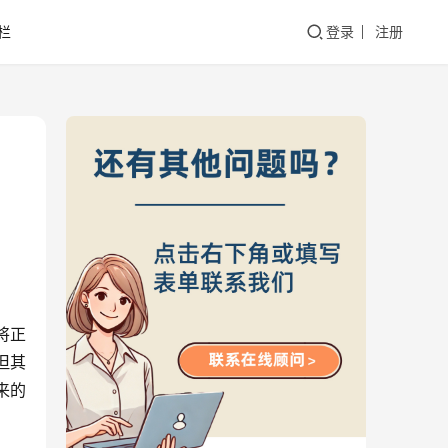
栏
登录
注册
将正
但其
来的