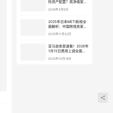
险资产配置？高净值家庭
的四保单组合策略（2026
2026年3月5日
实操版）
2025年日本METI新规全
面解析：中国跨境卖家合
规指南与市场机遇
2025年11月22日
亚马逊卖家速看！2026年
1月15日费用上调全面解
析：哪些涨、哪些降、如
2025年10月18日
何应对？