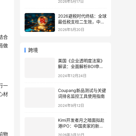
2026年5月17日
别与最佳应用场景
2026避税时代终结：全球
最低税支柱二生效，中国
企业家海外公司合规3大
2026年5月20日
策略
结合
局做
跨境
美国《企业透明度法案》
解读：全面解析BOI申报
要求与影响
2024年12月24日
行一
Coupang新品测试与关键
心材
词排名监控工具使用指南
2024年9月12日
Kimi开发者月之暗面拟赴
港IPO：中国卖家的新机
遇与应对策略
前物
2026年3月31日