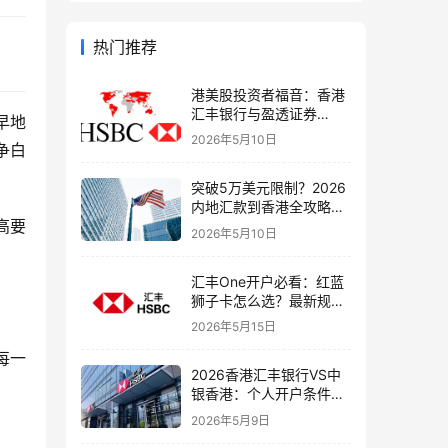
热门推荐
港美股投资者福音：香港
汇丰银行与盈透证券
早地
（IBKR）绑定入金全流
2026年5月10日
争白
程，银证转账这样开最
稳！
突破5万美元限制？2026
内地汇款到香港全攻略：
高要
4种合法路径、手续费对
2026年5月10日
比与避坑指南
汇丰One开户必看：红蓝
狮子卡怎么选？最新规则
+补办攻略+5个避坑指南
2026年5月15日
每一
2026香港汇丰银行VS中
银香港：个人开户条件、
费用、下户速度全方位对
2026年5月9日
比指南