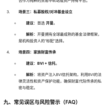
合作为纯粹的贸易中转站或资产持有平台。
金
融
场景三：私募股权/对冲基金设立
牌
照
建议
：首选
开曼
。
解析
：开曼拥有全球最成熟的基金法律框架，
问
答
是机构投资人的“标配”选择。
社
区
场景四：家族财富传承
建议
：
BVI + 信托
。
生
态
解析
：将资产注入BVI信托架构，利用BVI的法
合
律灵活性和资产保护功能，确保财富代际传承的私
作
伙
密与稳定。
伴
专
九、常见误区与风险警示（FAQ）
栏