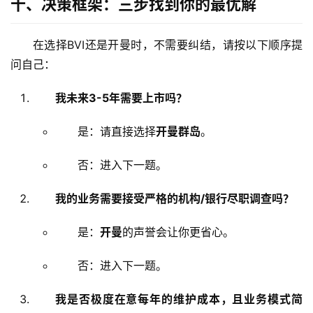
十、决策框架：三步找到你的最优解
在选择BVI还是开曼时，不需要纠结，请按以下顺序提
问自己：
我未来3-5年需要上市吗？
是：请直接选择
开曼群岛
。
否：进入下一题。
我的业务需要接受严格的机构/银行尽职调查吗？
是：
开曼
的声誉会让你更省心。
否：进入下一题。
我是否极度在意每年的维护成本，且业务模式简