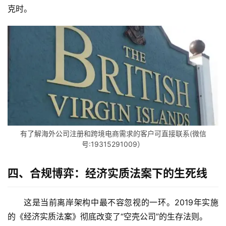
克时。
有了解海外公司注册和跨境电商需求的客户可直接联系(微信
号:19315291009）
四、合规博弈：经济实质法案下的生死线
这是当前离岸架构中最不容忽视的一环。2019年实施
的《经济实质法案》彻底改变了“空壳公司”的生存法则。