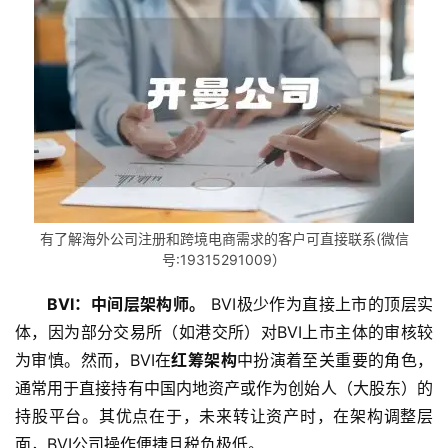
有了解海外公司注册和跨境电商需求的客户可直接联系(微信
号:19315291009）
BVI：中间层架构师。
 BVI极少作为直接上市的顶层实
体，因为部分交易所（如港交所）对BVI上市主体的审核较
为审慎。然而，BVI在
红筹架构
中扮演着至关重要的角色，
通常用于直接持有中国内地资产或作为创始人（大股东）的
持股平台。其优点在于，未来转让资产时，在架构调整层
面，BVI公司操作便捷且税负极低。