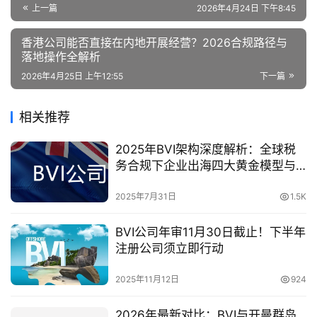
上一篇
2026年4月24日 下午8:45
香港公司能否直接在内地开展经营？2026合规路径与
落地操作全解析
2026年4月25日 上午12:55
下一篇
相关推荐
2025年BVI架构深度解析：全球税
务合规下企业出海四大黄金模型与
政策影响
2025年7月31日
1.5K
BVI公司年审11月30日截止！下半年
注册公司须立即行动
2025年11月12日
924
2026年最新对比：BVI与开曼群岛