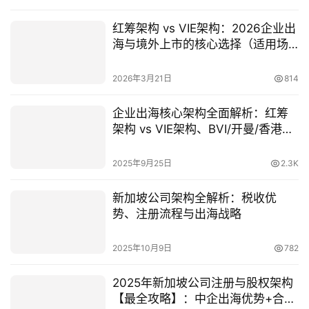
红筹架构 vs VIE架构：2026企业出
海与境外上市的核心选择（适用场
景+优缺点深度解析）
2026年3月21日
814
企业出海核心架构全面解析：红筹
架构 vs VIE架构、BVI/开曼/香港公
司角色与搭建策略
2025年9月25日
2.3K
新加坡公司架构全解析：税收优
势、注册流程与出海战略
2025年10月9日
782
2025年新加坡公司注册与股权架构
【最全攻略】：中企出海优势+合规