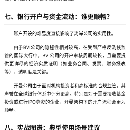
七、银行开户与资金流动：谁更顺畅？
账户开设的难易度直接影响了离岸公司的实用性。
主
由于BVI公司的隐秘性相对较高，在受到严格反洗钱监
页
管的国际大行中，BVI公司的开户审核周期较长，且需要提
供更详尽的经济实质证明（如业务合同、发票、财务报表
跨
等），透明度是关键。
境
资
开曼公司由于面对机构投资者和高标准的合规监管，其
讯
声誉在全球银行体系中评分更高。特别是对于需要接收基金
投资或进行IPO募资的企业，开曼架构下的开户流程会更为
顺畅。
海
外
八、实战图谱：典型使用场景建议
公