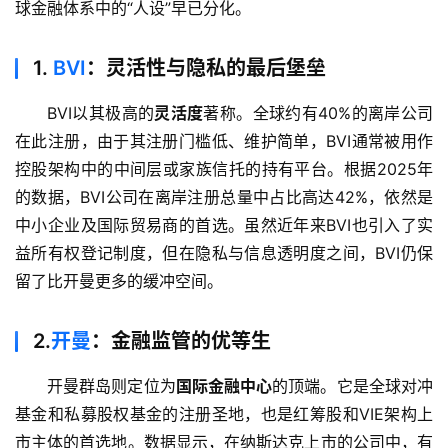
球金融体系中的“人设”早已分化。
1.
BVI
：灵活性与隐私的最后堡垒
BVI以其极高的
灵活度
著称。全球约有40%的离岸公司
在此注册，由于其注册门槛低、维护简单，BVI通常被用作
控股架构中的中间层或家族信托的持有平台。根据2025年
的数据，BVI公司在离岸注册总量中占比高达42%，依然是
中小企业及国际贸易商的首选。虽然近年来BVI也引入了实
益所有权登记制度，但在隐私与信息透明度之间，BVI仍保
留了比开曼更多的缓冲空间。
2.
开曼
：金融监管的优等生
开曼群岛则定位为
国际金融中心
的顶端。它是全球对冲
基金和私募股权基金的注册圣地，也是红筹股和VIE架构上
市主体的首选地。数据显示，在纳斯达克上市的公司中，有