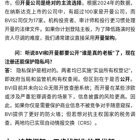
市，但
开曼公司是绝对的主流选择
。根据2024年的数据，
在纳斯达克上市的公司中，有超过100家是开曼公司，而
BVI公司仅为17家。机构投资者、审计师和投行更习惯处理
开曼的法律文件。如果你计划登陆主板，为了降低路演时投
资人尽调的难度，我们通常建议直接采用
开曼架构
。
问：听说BVI和开曼都要公开“谁是真的老板”了，现在
注册还能保护隐私吗？
答：
 隐私保护是相对的。两者均已实施“实益所有权登记”，
即政府当局和监管机构有权查阅。但区别在于是否
公开
。
BVI目前并未向公众无限开放查册系统；而开曼在某些涉欧
或涉及严重犯罪调查的场景下，信息披露的风险更高。因
此，如果你仅是需要保护商业信息不被竞争对手随意窥探，
BVI提供了更好的防火墙；但若想对抗主权国家的税务调
查，两地均已实现自动情报交换（CRS）。