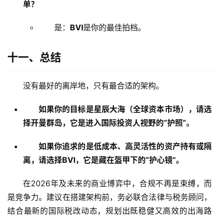
单？
是：
BVI
是你的最佳拍档。
十一、总结
没有最好的离岸地，只有最合适的架构。
如果你的目标是星辰大海（全球资本市场），请选
择开曼群岛，它是进入国际投资人视野的“护照”。
如果你追求的是低成本、高灵活性的资产持有或隔
离，请选择BVI，它是藏在盔甲下的“护心镜”。
在2026年及未来的商业博弈中，合规不再是束缚，而
是竞争力。建议在搭建架构前，务必联合法律与税务顾问，
结合最新的国际税改动态，规划出既稳健又高效的出海路