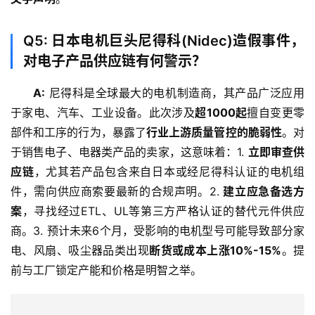
Q5: 日本电机巨头尼得科(Nidec)造假事件，
对电子产品供应链有何警示？
A:
 尼得科是全球最大的电机制造商，其产品广泛应用
于家电、汽车、工业设备。此次涉及
超1000起
擅自变更零
部件和工序的行为，暴露了
行业上游质量管控的脆弱性
。对
于销售电子、电器类产品的卖家，这意味着：1. 
立即审查供
应链
，尤其若产品包含来自日本或经尼得科认证的电机组
件，需向供应商索要最新的合规声明。2. 
建立应急备选方
案
，寻找经过ETL、UL等第三方严格认证的替代元件供应
商。3. 预计未来6个月，受影响的电机型号可能导致部分家
电、风扇、吸尘器品类出现
断货或成本上涨10%-15%
。提
前与工厂锁定产能和价格是明智之举。