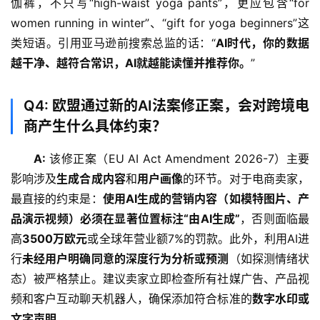
伽裤，不只写“high-waist yoga pants”，更应包含“for 
women running in winter”、“gift for yoga beginners”这
类短语。引用亚马逊前搜索总监的话：“
AI时代，你的数据
越干净、越符合常识，AI就越能读懂并推荐你。
”
Q4: 欧盟通过新的AI法案修正案，会对跨境电
商产生什么具体约束？
A:
 该修正案（EU AI Act Amendment 2026-7）主要
影响涉及
生成合成内容
和
用户画像
的环节。对于电商卖家，
最直接的约束是：
使用AI生成的营销内容（如模特图片、产
品演示视频）必须在显著位置标注“由AI生成”
，否则面临最
高
3500万欧元
或全球年营业额7%的罚款。此外，利用AI进
行
未经用户明确同意的深度行为分析或预测
（如探测情绪状
态）被严格禁止。建议卖家立即检查所有社媒广告、产品视
频和客户互动聊天机器人，确保添加符合标准的
数字水印或
文字声明
。