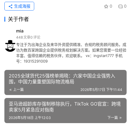
生成海报
0
0
关于作者
mia
448
文章
0
评论
专注于为出海企业及来华外资提供精准、合规的税务顾问服务。成
功为数百家跨国企业提供税务规划解决方案。如果您需要一位经验
丰富、值得信赖的税务伙伴，欢迎联系。 vx：ingstart777 手机
号：19315291009
2025全球货代25强榜单揭晓：六家中国企业强势入
围，中国力量重塑国际物流格局
上一篇
2026年5月17日 下午11:44
亚马逊超龄库存强制移除执行，TikTok GO官宣：跨境
卖家5月紧急应对指南
2026年5月18日 上午12:03
下一篇