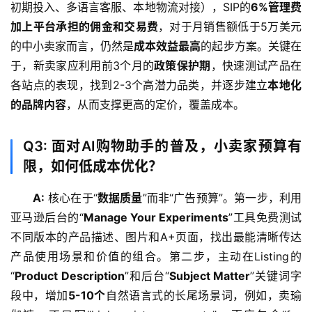
初期投入、多语言客服、本地物流对接），SIP的
6%管理费
社
加上平台承担的佣金和交易费
，对于月销售额低于5万美元
区
的中小卖家而言，仍然是
成本效益最高
的起步方案。关键在
于，新卖家应利用前3个月的
政策保护期
，快速测试产品在
生
各站点的表现，找到2-3个高潜力品类，并逐步建立
本地化
态
合
的品牌内容
，从而支撑更高的定价，覆盖成本。
作
伙
Q3: 面对AI购物助手的普及，小卖家预算有
伴
限，如何低成本优化？
专
栏
A:
 核心在于“
数据质量
”而非“广告预算”。第一步，利用
亚马逊后台的“
Manage Your Experiments
”工具免费测试
不同版本的产品描述、图片和A+页面，找出最能清晰传达
产品使用场景和价值的组合。第二步，主动在Listing的
“
Product Description
”和后台“
Subject Matter
”关键词字
段中，增加
5-10个
自然语言式的长尾场景词，例如，卖瑜