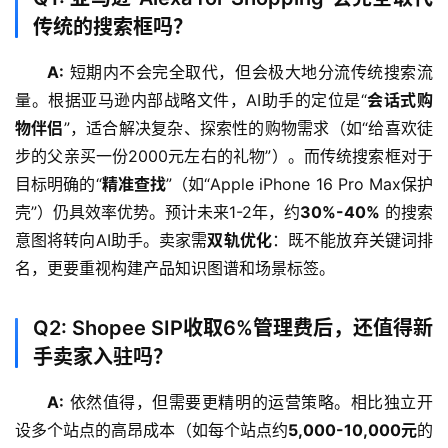
户
传统的搜索框吗？
A:
 短期内不会完全取代，但会极大地分流传统搜索流
全
球
量。根据亚马逊内部战略文件，AI助手的定位是“
会话式购
支
物伴侣
”，适合解决复杂、探索性的购物需求（如“给喜欢徒
付
登录
注册
步的父亲买一份2000元左右的礼物”）。而传统搜索框对于
方
目标明确的“
精准查找
”（如“Apple iPhone 16 Pro Max保护
案
壳”）仍具效率优势。预计未来1-2年，约
30%-40%
 的搜索
意图将转向AI助手。卖家需
双轨优化
：既不能放弃关键词排
全
名，更要重视构建产品知识图谱和场景标签。
球
金
融
Q2: Shopee SIP收取6%管理费后，还值得新
牌
手卖家入驻吗？
照
A:
 依然值得，但需要更精明的运营策略。相比独立开
问
设多个站点的高昂成本（如每个站点约
5,000-10,000元
的
答