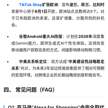
页
TikTok Shop
扩张欧洲
：宣布
波兰、荷兰、比利时
卖家中心将于
6月1日
开放，欧洲站点总数将达9个。对
跨
于已布局欧洲的卖家，这是扩增量、分散风险的好机
境
会。
资
讯
谷歌Android重大AI改版
：计划在
2026年
深度集
成Gemini能力，提供生成式AI个性化体验。这将改变
移动端用户获取信息的方式，间接影响移动购物习惯。
海
外
中美关系新定位
：双方达成“
中美建设性战略稳定
公
关系
”共识，为未来3年双边贸易政策提供了相对可预期
司
的宏观环境，对跨境企业的长期战略规划是积极信号。
海
四、 常见问题（FAQ）
外
银
行
开
Q1: 亚马逊“Alexa for Shopping”会完全取代