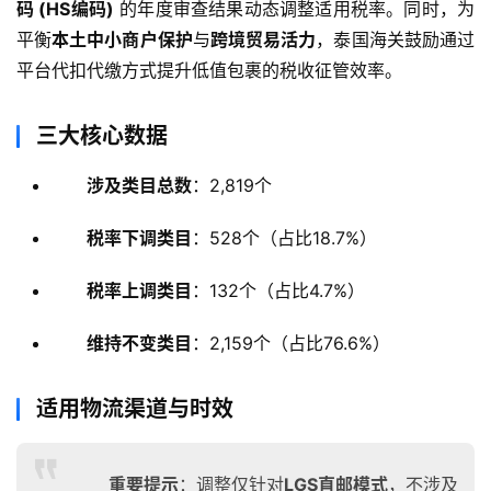
码 (HS编码)
 的年度审查结果动态调整适用税率。同时，为
平衡
本土中小商户保护
与
跨境贸易活力
，泰国海关鼓励通过
平台代扣代缴方式提升低值包裹的税收征管效率。
三大核心数据
涉及类目总数
：2,819个
税率下调类目
：528个（占比18.7%）
税率上调类目
：132个（占比4.7%）
维持不变类目
：2,159个（占比76.6%）
适用物流渠道与时效
重要提示
：调整仅针对
LGS直邮模式
，不涉及