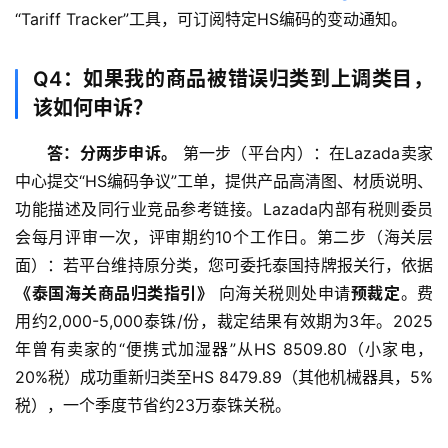
“Tariff
 Tracker”工具，可订阅特定HS编码的变动通知。
Q4：如果我的商品被错误归类到上调类目，
该如何申诉？
答：分两步申诉。
 第一步（平台内）：在Lazada卖家
中心提交“HS编码争议”工单，提供产品高清图、材质说明、
功能描述及同行业竞品参考链接。Lazada内部有税则委员
会每月评审一次，评审期约10个工作日。第二步（海关层
面）：若平台维持原分类，您可委托泰国持牌报关行，依据
《泰国海关商品归类指引》
 向海关税则处申请
预裁定
。费
用约2,000-5,000泰铢/份，裁定结果有效期为3年。2025
年曾有卖家的“便携式加湿器”从HS 8509.80（小家电，
20%税）成功重新归类至HS 8479.89（其他机械器具，5%
税），一个季度节省约23万泰铢关税。