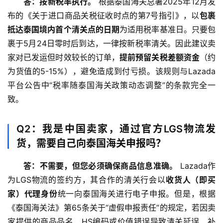
答：按新税率执行。
 根据泰国海关总署2025年12月发
融
布的《关于进口商品关税征收时点的第7号指引》，以
包裹
牌
照
抵达泰国境内首个清关点的日期
为适用税率基准日。只要包
裹于5月24日零时后到达，一律按新税率清关。因此建议卖
问
家对已发运但时效较长的订单，
提前预留关税差额资金
（约
答
为货值的5-15%），避免造成到付亏损。该规则与Lazada
社
平台公告中“税率随泰国海关政策动态调整”的条款完全一
区
致。
生
Q2：我是中国卖家，通过官方LGS物流发
态
货，需要自己向泰国海关申报吗？
合
作
答：不需要，但您必须确保商品信息准确。
 Lazada作
伙
伴
为LGS物流的签约方，其合作的清关行会以
收货人（即买
专
家）代理身份
统一向泰国海关进行电子申报。但是，根据
栏
《泰国海关法》第65条关于“虚假申报责任”的规定，若因卖
家提供的商品品名、HS编码或价值错误导致清关延误、补