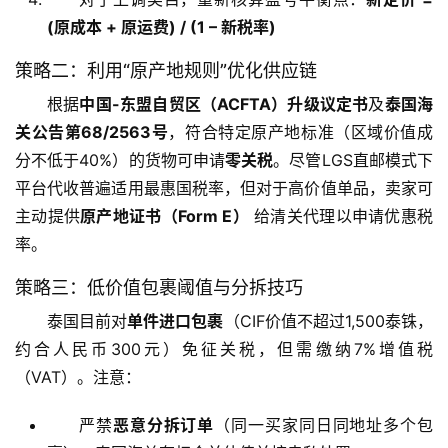
(原成本 + 原运费) / (1 – 新税率)
策略二：利用“原产地规则”优化供应链
根据
中国-东盟自贸区（ACFTA）升级议定书
及
泰国海
主
关公告第68/2563号
，符合特定原产地标准（区域价值成
页
分不低于40%）的货物可申请
零关税
。尽管LGS直邮模式下
平台代收普遍适用最惠国税率，但对于高价值单品，卖家可
跨
主动提供
原产地证书（Form E）
 给清关代理以申请优惠税
境
率。
资
讯
策略三：低价值包裹阈值与分拆技巧
泰国目前对
单件进口包裹
（CIF价值不超过1,500泰铢，
约合人民币300元）免征关税，但需缴纳7%增值税
海
（VAT）。注意：
外
公
严禁
恶意分拆订单
（同一买家同日同地址多个包
司