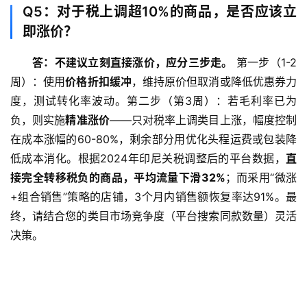
Q5：对于税上调超10%的商品，是否应该立
即涨价？
答：不建议立刻直接涨价，应分三步走。
 第一步（1-2
周）：使用
价格折扣缓冲
，维持原价但取消或降低优惠券力
度，测试转化率波动。第二步（第3周）：若毛利率已为
负，则实施
精准涨价
——只对税率上调类目上涨，幅度控制
在成本涨幅的60-80%，剩余部分用优化头程运费或包装降
低成本消化。根据2024年印尼关税调整后的平台数据，
直
接完全转移税负的商品，平均流量下滑32%
；而采用“微涨
+组合销售”策略的店铺，3个月内销售额恢复率达91%。最
终，请结合您的类目市场竞争度（平台搜索同款数量）灵活
决策。