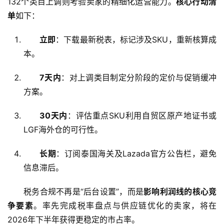
132个类目上调则考验卖家的精细化运营能力。
核心行动清
单
如下：
立即
：下载最新税表，标记涉及SKU，重新核算成
本。
7天内
：对上调类目制定分阶段的定价与促销缓冲
方案。
30天内
：评估重点SKU利用自贸区原产地证书或
LGF海外仓的可行性。
长期
：订阅泰国海关及Lazada官方公告栏，避免
信息滞后。
税务合规不再是“后台设置”，而是
影响利润线的核心竞
争要素
。率先完成税率盘点与供应链优化的卖家，将在
2026年下半年获得更稳定的市占率。