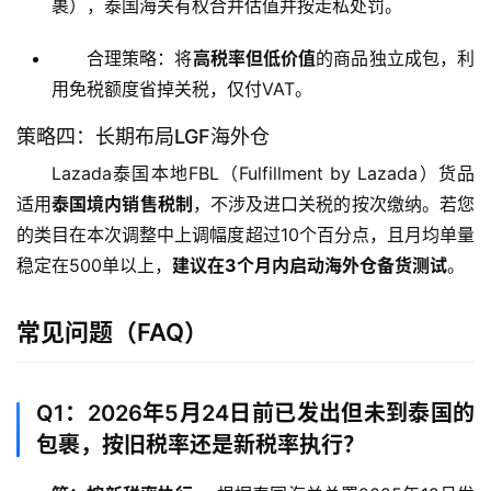
裹），泰国海关有权合并估值并按走私处罚。
海
合理策略：将
高税率但低价值
的商品独立成包，利
外
用免税额度省掉关税，仅付VAT。
银
行
策略四：长期布局LGF海外仓
开
户
Lazada泰国本地FBL（Fulfillment by Lazada）货品
适用
泰国境内销售税制
，不涉及进口关税的按次缴纳。若您
全
的类目在本次调整中上调幅度超过10个百分点，且月均单量
球
稳定在500单以上，
建议在3个月内启动海外仓备货测试
。
支
付
登录
注册
常见问题（FAQ）
方
案
Q1：2026年5月24日前已发出但未到泰国的
全
包裹，按旧税率还是新税率执行？
球
金