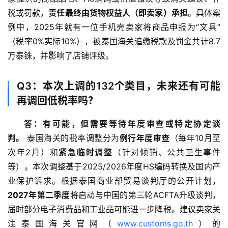
税或罚款，
责任最终由货物权益人（即卖家）承担
。具体案
例中，2025年就有一位手机壳卖家将商品申报为“文具”
（税率0%实际10%），被泰国海关追缴税款及罚金共计8.7
万泰铢，并影响了店铺评级。
Q3：本次上调的132个类目，未来还有可能
再调回低税率吗？
答：有可能，但需要等待年度审查或特定协定谈
判。
 泰国海关的税率调整分为
例行年度审查
（每年10月至
次年2月）和
紧急临时调整
（针对倾销、公共卫生事件
等）。本次调整基于2025/2026年度HS编码转换及国内产
业保护诉求。根据泰国商业部贸易谈判厅的公开计划，
2027年第二季度
将启动与中国的第三轮ACFTA升级谈判，
届时部分电子消费品和工业品可能进一步降税。建议卖家关
注泰国海关官网（
www.customs.go.th
）的