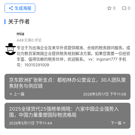
生成海报
0
0
关于作者
mia
448
文章
0
评论
专注于为出海企业及来华外资提供精准、合规的税务顾问服务。成
功为数百家跨国企业提供税务规划解决方案。如果您需要一位经验
丰富、值得信赖的税务伙伴，欢迎联系。 vx：ingstart777 手机
号：19315291009
京东欧洲扩张新支点：都柏林办公室设立，30人团队聚
焦财务与供应链
上一篇
2026年5月17日 下午11:08
2025全球货代25强榜单揭晓：六家中国企业强势入
围，中国力量重塑国际物流格局
2026年5月17日 下午11:44
下一篇