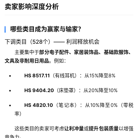
卖家影响深度分析
哪些类目成为赢家与输家？
下调类目（528个）—— 利润释放机会
主要集中于
部分电子配件、家居装饰品、基础款服饰、
文具及非耐用日用品
。例如：
HS 8517.11
（有线耳机）：从15%降至8%
HS 9404.20
（床垫罩）：从20%降至10%
HS 4820.10
（笔记本）：从10%降至0%（零税
率）
这些类目的卖家可考虑
让利冲量
或
提升包装质量
以增强
竞争力。