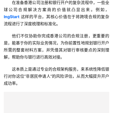
在准备香港公司注册和银行开户的复杂流程中，一些全
页
球公司合规解决方案商的价值就凸显出来。例如，
lngStart
这样的平台，其核心价值在于将跨境合规的复杂
跨
流程进行了深度梳理和标准化。
境
资
他们不仅协助你完成香港公司的合规注册，更重要的
讯
是，能基于你的实际业务情况，为你前置性地规划银行开户
所需的整套材料方案，并凭借其对银行审核要点的深刻理
海
解，帮助你与银行进行高效对接。
外
公
这本质上是通过专业的合规架构服务，来系统性降低银
司
行对你这位“非居民申请人”的风险评估，从而
大幅提升开户
成功率
。
海
外
银
行
开