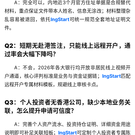
答
A：完全可以，内地近3个月官方住址单据是合规替代
社
材料，重点保证文件带本人姓名、信息无涂改；材料整理杂
区
乱容易被退回，依托
lngStart
可统一规范全套地址证明文
件。
生
态
Q2：短期无赴港签注，只能线上远程开户，通
合
过率会大幅下降吗？
作
伙
A：不会，2026年各大银行均开放非居民线上视频开
伴
专
户通道，核心评判标准是业务与资金证据链；
lngStart
匹配
栏
远程开户专属材料模板，规避线上审核卡点。
Q3：个人投资者无香港公司，缺少本地业务关
联，怎么提升申请可信度？
A：完善个人资产流水、投资持仓证明、详细资金用途
说明即可补足关联短板；
lngStart
可定制个人投资者专属陈