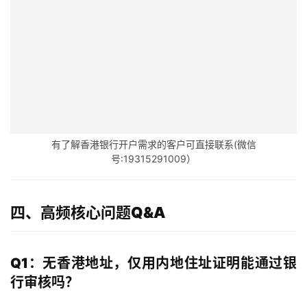
户
全
球
支
付
登录
注册
方
案
有了解香港银行开户需求的客户可直接联系(微信
号:19315291009）
全
球
金
四、高频核心问题Q&A
融
牌
照
Q1：无香港地址，仅用内地住址证明能通过银
行审核吗？
问