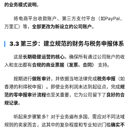
的业务模式说明
。
将电商平台收款账户、第三方支付平台（如PayPal、
万里汇）等，
全部更改为新设立的公司账户
。
3.3 第三步：建立规范的财务与税务申报体系
这是
长期稳健运营的核心
。确保所有通过公司账户的收
入和支出都有
合规的商业票据（发票、合同）
 支持。
按期进行
做账审计
，并依据当地法律完成
税务申报
（如
香港的利得税申报）。即使业务利润未达到起征点，完成
规
范的零申报审计流程
也至关重要，它为公司留下了
良好的合
规记录
。
听起来步骤繁多？对于业务遍布多国、需应对不同法域
规则的卖家而言，这其中的复杂程度和专业知识门槛
确实不