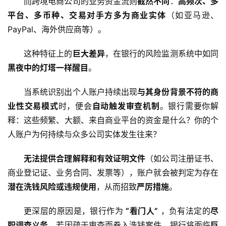
而跨境电商公司的业务资金流则
截然不同
：
高频次、多
平台、多币种、交易对手方多为商业实体
（如亚马逊、
PayPal、海外供应商等）。
这种特征上的
巨大差异
，在银行的风险监测系统中如同
黑夜中的灯塔一样醒目
。
当系统识别出个人账户持续出现
与其身份背景不符的商
业性交易模式
时，便会
自动触发审查机制
。银行需要你解
释：这些频繁、大额、来自商业平台的资金是什么？你的个
人账户为何持续与众多公司实体发生往来？
无法提供合理解释和有效证明文件
（如公司注册证书、
商业登记证、业务合同、发票等），账户就会被判定为存在
潜在洗钱风险或违规使用
，从而招致
严厉措施
。
更深层的原因是，银行作为 
“看门人”
 ，负有法定的
尽
职调查义务
。若因疏于审查而卷入洗钱案件，银行将面临
巨