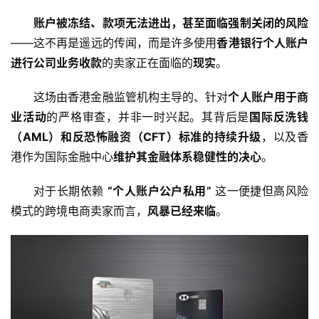
账户被冻结、款项无法进出，甚至面临强制关闭的风险
——这不再是遥远的传闻，而是许多使用
香港银行个人账户
进行公司业务收款
的卖家正在面临的
现实
。
这场由香港金融监管机构主导的、针对
个人账户用于商
业活动
的严格审查，并非一时兴起。其背后是
国际反洗钱
（AML）和反恐怖融资（CFT）标准的持续升级
，以及香
港作为国际金融中心
维护其金融体系稳健性的决心
。
对于长期依赖 
“个人账户公户私用”
 这一便捷但高风险
模式的跨境电商卖家而言，
风暴已经来临
。