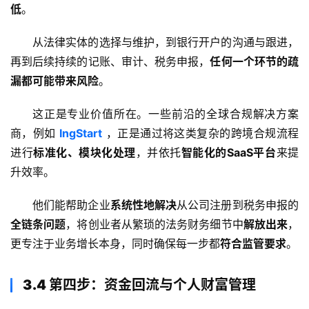
低
。
从法律实体的选择与维护，到银行开户的沟通与跟进，
再到后续持续的记账、审计、税务申报，
任何一个环节的疏
漏都可能带来风险
。
这正是专业价值所在。一些前沿的全球合规解决方案
主
商，例如 
IngStart
 ，正是通过将这类复杂的跨境合规流程
页
进行
标准化、模块化处理
，并依托
智能化的SaaS平台
来提
升效率。
跨
境
他们能帮助企业
系统性地解决
从公司注册到税务申报的
资
全链条问题
，将创业者从繁琐的法务财务细节中
解放出来
，
讯
更专注于业务增长本身，同时确保每一步都
符合监管要求
。
海
3.4 第四步：资金回流与个人财富管理
外