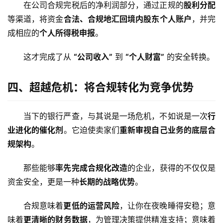
公
在公司合规完税后的净利润部分，通过正规的
股利分配
司
等渠道，将资金
合法、合规地汇回境内股东个人账户
，并完
成相应的
个人所得税申报
。
海
外
这才完成了从 
“公司收入”
 到 
“个人财富”
 的安全转换。
银
行
四、超越危机：将合规转化为竞争优势
开
户
当下的银行严查，与其说是一场危机，不如说是一次
行
业进化的催化剂
。它迫使卖家们
重新审视自己业务的底层合
全
球
规架构
。
支
付
那些能够
率先完成合规化改造
的企业，获得的不仅仅是
登录
注册
方
资金安全，更是一种
长期的战略优势
。
案
合规意味着
更低的运营风险
，让你在夜晚睡得安稳；意
全
味着
更清晰的财务数据
，为管理决策提供精准支持；意味着