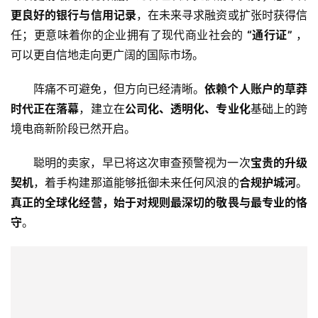
球
更良好的银行与信用记录
，在未来寻求融资或扩张时获得信
金
任；更意味着你的企业拥有了现代商业社会的 
“通行证”
 ，
融
可以更自信地走向更广阔的国际市场。
牌
照
阵痛不可避免，但方向已经清晰。
依赖个人账户的草莽
时代正在落幕
，建立在
公司化、透明化、专业化
基础上的跨
问
境电商新阶段已然开启。
答
社
聪明的卖家，早已将这次审查预警视为一次
宝贵的升级
区
契机
，着手构建那道能够抵御未来任何风浪的
合规护城河
。
真正的全球化经营，始于对规则最深切的敬畏与最专业的恪
生
守
。
态
合
作
伙
伴
专