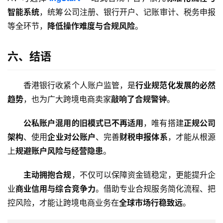
智能系统
，统筹公司注册、银行开户、记账审计、税务申报
等全环节，
降低操作难度与合规风险
。
六、结语
香港银行收紧个人账户监管，是
行业规范化发展的必然
趋势
，也为广大跨境电商卖家
敲响了合规警钟
。
公私账户混用的旧模式已不再适用
，唯有搭建
正规公司
架构
、使用
企业对公账户
、完善
财税申报体系
，才能从根源
上
规避账户风险与经营隐患
。
主动拥抱合规
，不仅可以保障资金链稳定，更能提升企
业
商业信用与综合竞争力
。借助专业合规服务简化流程、把
控风险，才能让跨境电商业务在
全球市场行稳致远
。