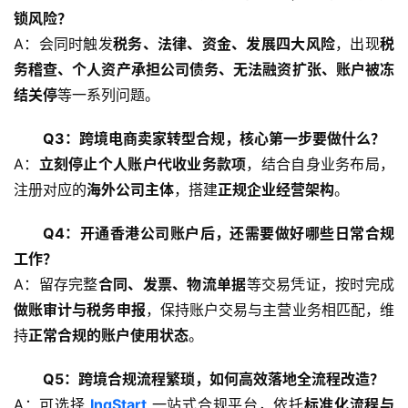
锁风险？
A：会同时触发
税务、法律、资金、发展四大风险
，出现
税
务稽查、个人资产承担公司债务、无法融资扩张、账户被冻
结关停
等一系列问题。
Q3：跨境电商卖家转型合规，核心第一步要做什么？
A：
立刻停止个人账户代收业务款项
，结合自身业务布局，
注册对应的
海外公司主体
，搭建
正规企业经营架构
。
Q4：开通香港公司账户后，还需要做好哪些日常合规
工作？
A：留存完整
合同、发票、物流单据
等交易凭证，按时完成
做账审计与税务申报
，保持账户交易与主营业务相匹配，维
持
正常合规的账户使用状态
。
Q5：跨境合规流程繁琐，如何高效落地全流程改造？
A：可选择 
IngStart
 一站式合规平台，依托
标准化流程与