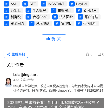
AML
CFT
INGSTART
PayPal
万里汇
个人账户
做账审计
公司账户
利得税
合规SaaS
法人面纱
账户冻结
资金回流
跨境电商
零申报
香港银行
赞
(0)
生成海报
0
0
关于作者
Lola@Ingstart
4.5K
文章
0
评论
5年美国留学经验，发达国家税务规划师，为数百家海内外公司提
供咨询顾问，联系f方式：微信NaiquoyYu_ 手机号17352926124
2026财年关账前必看：如何利用新加坡/香港税收居民
身份，在BEPS 2.0框架下实现全球税务筹划？