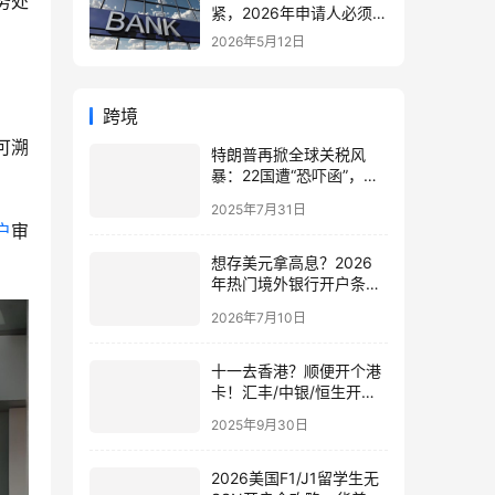
务处
紧，2026年申请人必须注
意的7个关键变化！附最
2026年5月12日
新申请与续签全攻略
跨境
可溯
特朗普再掀全球关税风
暴：22国遭“恐吓函”，巴
西成报复核心，全球经济
2025年7月31日
震荡加剧
户
审
想存美元拿高息？2026
年热门境外银行开户条
件、流程与利率汇总
2026年7月10日
十一去香港？顺便开个港
卡！汇丰/中银/恒生开户
全流程（附国庆营业时
2025年9月30日
间）
2026美国F1/J1留学生无