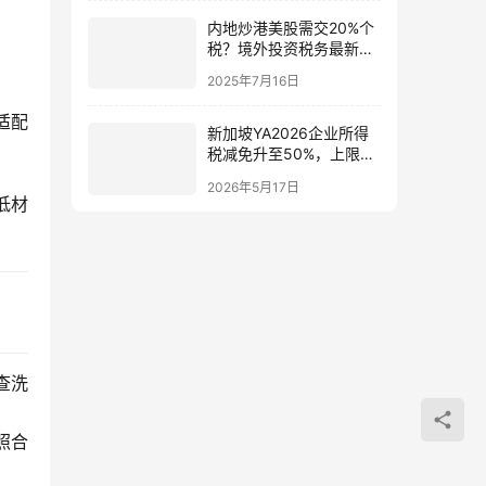
内地炒港美股需交20%个
税？境外投资税务最新政
策详解与应对指南
2025年7月16日
适配
新加坡YA2026企业所得
税减免升至50%，上限4
万新元 | 2026最新注册与
2026年5月17日
开户指南
低材
查洗
照合