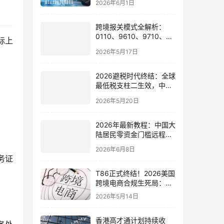
2026年6月1日
会有何影响
跨境报关模式全解析：
0110、9610、9710、
际上
9810、1039、1210 的区
2026年5月17日
别与最佳应用场景
2026避税时代终结：全球
最低税支柱二生效，中国
企业家海外公司合规3大
2026年5月20日
策略
2026年最新教程：中国大
陆居民零资金门槛远程开
通嘉信证券国际账户的全
2026年6月8日
流程
务证
T86正式终结！2026美国
跨境电商合规生死局：海
外仓、美国公司与税务架
2026年5月14日
构全面重构
香港高才通计划持续收