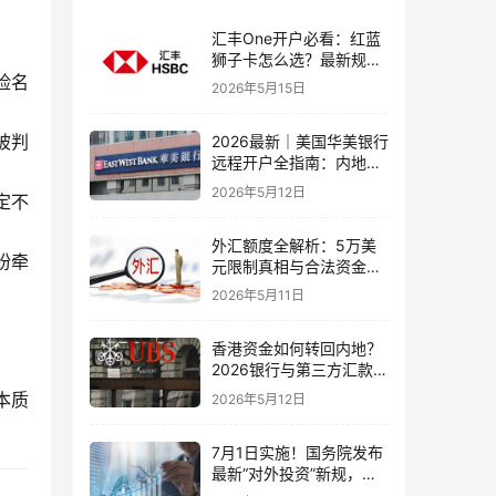
汇丰One开户必看：红蓝
狮子卡怎么选？最新规则
险名
+补办攻略+5个避坑指南
2026年5月15日
被判
2026最新｜美国华美银行
远程开户全指南：内地居
民足不出户办理美股与跨
2026年5月12日
定不
境账户实操解析
外汇额度全解析：5万美
纷牵
元限制真相与合法资金出
境通道
2026年5月11日
香港资金如何转回内地？
2026银行与第三方汇款全
攻略
本质
2026年5月12日
7月1日实施！国务院发布
最新“对外投资”新规，炒
股、出海、海外资产配置