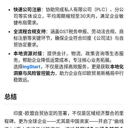
答
社
快速公司注册
：协助完成私人有限公司（PLC）、分公
区
司等实体设立，平均周期缩短至30天内，满足企业敏
捷布局需求。
生
全流程合规支持
：涵盖GST税务申报、劳动法合规、商
态
标注册等关键环节，确保企业符合印度《公司法》与自
合
贸协定要求。
作
本地资源对接
：提供会计、物流、政策咨询等生态服
伙
务，帮助企业降低运营成本，专注核心业务拓展。
伴
选择
lngStart
，不仅是选择高效服务，更是获取
本地化
专
洞察与风险管控能力
，助力企业在印欧贸易新格局中行
栏
稳致远。
总结
印度-欧盟自贸协定的签署，不仅是区域经济整合的里
程碑，更为全球企业——尤其是中国卖家——开启了“曲线