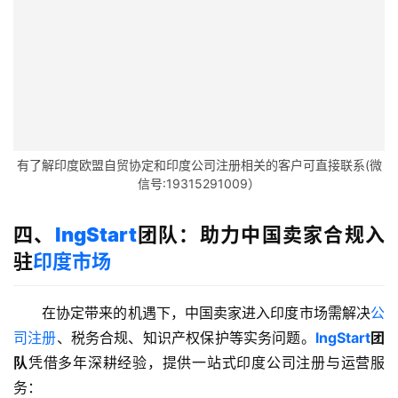
户
全
球
支
付
登录
注册
方
有了解印度欧盟自贸协定和印度公司注册相关的客户可直接联系(微
案
信号:19315291009）
全
四、
lngStart
团队：助力中国卖家合规入
球
驻
印度市场
金
融
牌
在协定带来的机遇下，中国卖家进入印度市场需解决
公
照
司注册
、税务合规、知识产权保护等实务问题。
lngStart
团
队
凭借多年深耕经验，提供一站式印度公司注册与运营服
问
务：