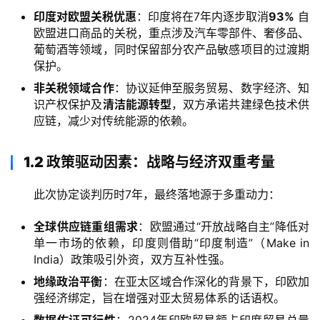
印度对欧盟关税优惠
：印度将在7年内逐步取消
93%
自
欧盟进口商品的关税，重点涉及汽车零部件、奢侈品、
葡萄酒等领域，同时保留部分农产品敏感项目的过渡期
保护。
非关税领域合作
：协议延伸至服务贸易、数字经济、知
识产权保护及
清洁能源转型
，双方承诺共建绿色技术供
应链，减少对传统能源的依赖。
1.2 政策驱动因素：战略与经济双重考量
此次协定谈判历时7年，最终落地源于多重动力：
全球供应链重组需求
：欧盟通过“开放战略自主”降低对
单一市场的依赖，印度则借助“印度制造”（Make in
India）政策吸引外资，双方互补性强。
地缘政治平衡
：在亚太区域合作深化的背景下，印欧加
强经济绑定，旨在增强对亚太贸易体系的话语权。
数据佐证可行性
：2024年印欧贸易额占印度贸易总量