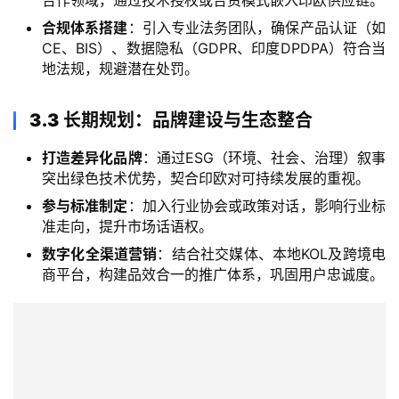
页
合规体系搭建
：引入专业法务团队，确保产品认证（如
CE、BIS）、数据隐私（GDPR、印度DPDPA）符合当
跨
地法规，规避潜在处罚。
境
资
3.3 长期规划：品牌建设与生态整合
讯
打造差异化品牌
：通过ESG（环境、社会、治理）叙事
突出绿色技术优势，契合印欧对可持续发展的重视。
海
参与标准制定
：加入行业协会或政策对话，影响行业标
外
准走向，提升市场话语权。
公
数字化全渠道营销
：结合社交媒体、本地KOL及跨境电
司
商平台，构建品效合一的推广体系，巩固用户忠诚度。
海
外
银
行
开