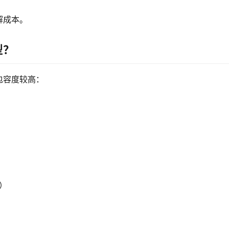
解成本。
型？
包容度较高：
站）