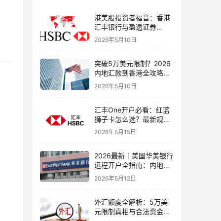
港美股投资者福音：香港
汇丰银行与盈透证券
（IBKR）绑定入金全流
2026年5月10日
程，银证转账这样开最
稳！
突破5万美元限制？2026
内地汇款到香港全攻略：
4种合法路径、手续费对
2026年5月10日
比与避坑指南
汇丰One开户必看：红蓝
狮子卡怎么选？最新规则
+补办攻略+5个避坑指南
2026年5月15日
2026最新｜美国华美银行
远程开户全指南：内地居
民足不出户办理美股与跨
2026年5月12日
境账户实操解析
外汇额度全解析：5万美
元限制真相与合法资金出
境通道