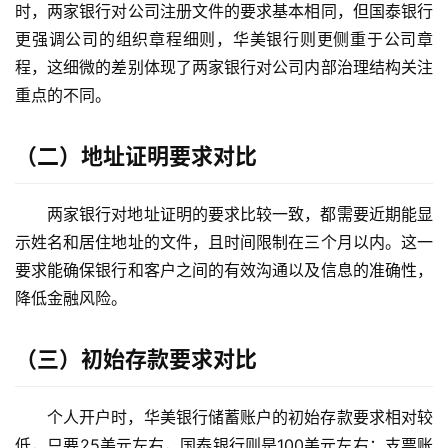
时，两家银行对公司注册文件的要求基本相同，但国泰银行
支
付
更强调公司的组织章程细则，华美银行则更侧重于公司章
登录
注册
方
程，这细微的差别体现了两家银行对公司内部治理结构关注
案
重点的不同。
全
（二）地址证明要求对比
球
金
融
两家银行对地址证明的要求比较一致，都需要近期能显
牌
示姓名和居住地址的文件，且时间限制在三个月以内。这一
照
要求能确保银行和客户之间的有效沟通以及信息的准确性，
降低金融风险。
问
答
（三）初始存款要求对比
社
区
个人开户时，华美银行储蓄账户的初始存款要求相对较
生
低，只要25美元左右，国泰银行则是100美元左右；支票账