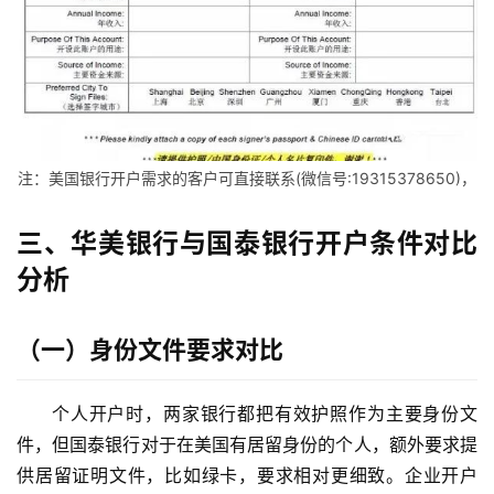
资
讯
海
外
公
注：美国银行开户需求的客户可直接联系(微信号:19315378650)，
司
三、华美银行与国泰银行开户条件对比
海
分析
外
银
行
（一）身份文件要求对比
开
户
个人开户时，两家银行都把有效护照作为主要身份文
件，但国泰银行对于在美国有居留身份的个人，额外要求提
全
供居留证明文件，比如绿卡，要求相对更细致。企业开户
球